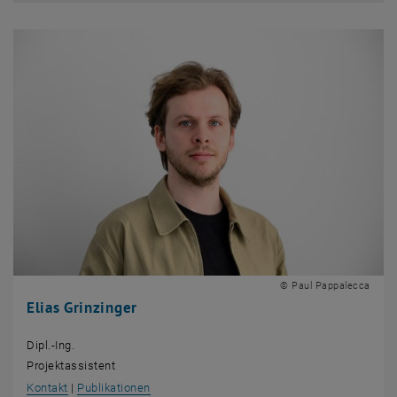
© Paul Pappalecca
Elias Grinzinger
Dipl.-Ing.
Projektassistent
, öffnet eine externe URL in einem neuen Fenster
, öffnet eine externe URL in einem neuen Fens
Kontakt
|
Publikationen