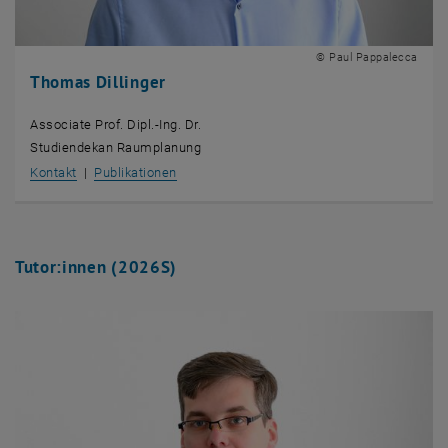
© Paul Pappalecca
Thomas Dillinger
Associate Prof. Dipl.-Ing. Dr.
Studiendekan Raumplanung
, öffnet eine externe URL in einem neuen Fenster
, öffnet eine externe URL in einem neuen Fe
Kontakt
|
Publikationen
Tutor:innen (2026S)