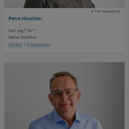
© Paul Pappalecca
Petra Hirschler
in
in
Dipl.-Ing.
Dr.
Senior Scientist
, öffnet eine externe URL in einem neuen Fenster
, öffnet eine externe URL in einem neuen Fe
Kontakt
|
Publikationen