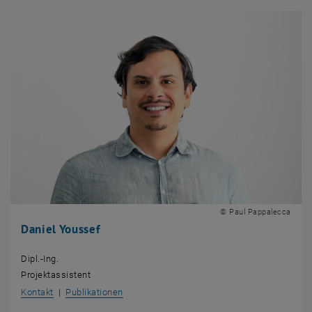
© Paul Pappalecca
Daniel Youssef
Dipl.-Ing.
Projektassistent
, öffnet eine externe URL in einem neuen Fenster
, öffnet eine externe URL in einem neuen Fe
Kontakt
|
Publikationen