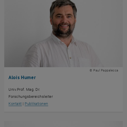
© Paul Pappalecca
Alois Humer
Univ.Prof. Mag. Dr.
Forschungsbereichsleiter
, öffnet eine externe URL in einem neuen Fenster
, öffnet eine externe URL in einem neuen Fens
Kontakt
|
Publikationen