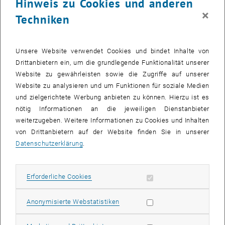
Hinweis zu Cookies und anderen
Matteo Holzmann
×
Techniken
BSc.
Studienassistent
, öffnet eine externe URL in einem neuen Fenster
Kontakt
Unsere Website verwendet Cookies und bindet Inhalte von
Drittanbietern ein, um die grundlegende Funktionalität unserer
Website zu gewährleisten sowie die Zugriffe auf unserer
Website zu analysieren und um Funktionen für soziale Medien
und zielgerichtete Werbung anbieten zu können. Hierzu ist es
nötig Informationen an die jeweiligen Dienstanbieter
weiterzugeben. Weitere Informationen zu Cookies und Inhalten
von Drittanbietern auf der Website finden Sie in unserer
Datenschutzerklärung
.
Erforderliche Cookies zulassen
Erforderliche Cookies
Statistik Cookies zulassen
Anonymisierte Webstatistiken