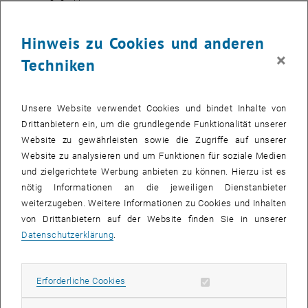
internationale Zusammenarbeit sichtbar zu machen und nachhaltig
zu verankern.
Hinweis zu Cookies und anderen
Unser Ziel ist es, die TU Wien global zu positionieren, den
×
Techniken
Austausch von Wissen und Talenten zu fördern und neue Impulse
für Forschung, Innovation und gesellschaftliche Wirkung zu
schaffen.
Unsere Website verwendet Cookies und bindet Inhalte von
Drittanbietern ein, um die grundlegende Funktionalität unserer
International Welcome and Engagement Center
Website zu gewährleisten sowie die Zugriffe auf unserer
Website zu analysieren und um Funktionen für soziale Medien
(IWEC)
und zielgerichtete Werbung anbieten zu können. Hierzu ist es
nötig Informationen an die jeweiligen Dienstanbieter
weiterzugeben. Weitere Informationen zu Cookies und Inhalten
von Drittanbietern auf der Website finden Sie in unserer
Datenschutzerklärung
.
Erforderliche Cookies zulassen
Erforderliche Cookies
Subseiten von Internatio
Subseiten von Internatio
Subseiten von Internat