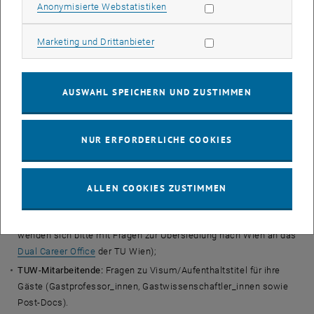
Statistik Cookies zulassen
Anonymisierte Webstatistiken
Marketing Cookies zulassen
Marketing und Drittanbieter
IWEC bietet Informationen und Unterstützung für:
Internationale Degree-Seeking Studierende:
Zugelassene und
AUSWAHL SPEICHERN UND ZUSTIMMEN
aktuell inskribierte internationale Studierende, die ein
vollständiges Studium an der TU Wien absolvieren, mit Fragen zu
Visum/Aufenthaltstitel, Ankunft und Vernetzung in Wien. (Hinweis:
NUR ERFORDERLICHE COOKIES
Fragen bezüglich der Zulassung müssen an die
Studienabteilung
gerichtet werden!)
Internationale Mitarbeitende:
Postdocs, wissenschaftliches und
ALLEN COOKIES ZUSTIMMEN
allgemeines Universitätspersonal mit Fragen zur Ankunft und
Vernetzung in Wien. (Hinweis: Professor_innen und deren Familien
wenden sich bitte mit Fragen zur Übersiedlung nach Wien an das
Dual Career Office
der TU Wien);
TUW-Mitarbeitende:
Fragen zu Visum/Aufenthaltstitel für ihre
Gäste (Gastprofessor_innen, Gastwissenschaftler_innen sowie
Post-Docs).