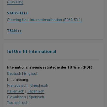
(E063-05)
STABSTELLE
Steering Unit Internationalisation (E063-50-1)
TEAM >>
fuTUre fit International
Internationalisierungsstrategie der TU Wien (PDF)
, öffnet in einem neuen Fenster
, öffnet in einem neuen Fenster
Deutsch
|
Englisch
Kurzfassung:
, öffnet in einem neuen Fenster
, öffnet in einem neuen Fenster
Französisch
|
Griechisch
, öffnet in einem neuen Fenster
, öffnet in einem neuen Fenster
Italienisch
|
Japanisch
, öffnet in einem neuen Fenster
, öffnet in einem neuen Fenster
Slowakisch
|
Spanisch
, öffnet in einem neuen Fenster
Tschechisch
|