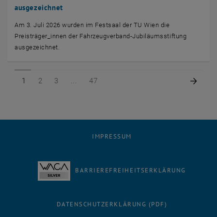
ausgezeichnet
Am 3. Juli 2026 wurden im Festsaal der TU Wien die
Preisträger_innen der Fahrzeugverband-Jubiläumsstiftung
ausgezeichnet.
Seite 1 von 47
Seite 2 von 47
Seite 3 von 47
Seite 47 von 47
Nächs
1
2
3
47
IMPRESSUM
BARRIEREFREIHEITSERKLÄRUNG
DATENSCHUTZERKLÄRUNG (PDF)