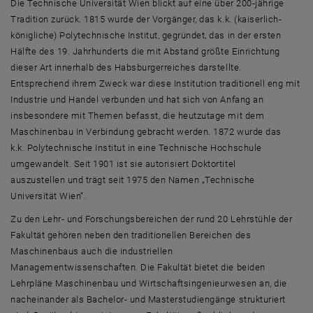
Advisory Board
Die Technische Universität Wien blickt auf eine über 200-jährige
Tradition zurück. 1815 wurde der Vorgänger, das k.k. (kaiserlich-
königliche) Polytechnische Institut, gegründet, das in der ersten
Hälfte des 19. Jahrhunderts die mit Abstand größte Einrichtung
dieser Art innerhalb des Habsburgerreiches darstellte.
Entsprechend ihrem Zweck war diese Institution traditionell eng mit
Industrie und Handel verbunden und hat sich von Anfang an
insbesondere mit Themen befasst, die heutzutage mit dem
Maschinenbau in Verbindung gebracht werden. 1872 wurde das
k.k. Polytechnische Institut in eine Technische Hochschule
umgewandelt. Seit 1901 ist sie autorisiert Doktortitel
auszustellen und trägt seit 1975 den Namen „Technische
Universität Wien“.
Zu den Lehr- und Forschungsbereichen der rund 20 Lehrstühle der
Fakultät gehören neben den traditionellen Bereichen des
Maschinenbaus auch die industriellen
Managementwissenschaften. Die Fakultät bietet die beiden
Lehrpläne Maschinenbau und Wirtschaftsingenieurwesen an, die
nacheinander als Bachelor- und Masterstudiengänge strukturiert