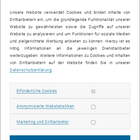
Studierendenvertretung
Unsere Website verwendet Cookies und bindet Inhalte von
Drittanbietern ein, um die grundlegende Funktionalität unserer
Website zu gewährleisten sowie die Zugriffe auf unserer
Website zu analysieren und um Funktionen für soziale Medien
und zielgerichtete Werbung anbieten zu können. Hierzu ist es
nötig Informationen an die jeweiligen Dienstanbieter
weiterzugeben. Weitere Informationen zu Cookies und Inhalten
von Drittanbietern auf der Website finden Sie in unserer
Fachschaft Maschinenbau und Verfahrenstechnik
Datenschutzerklärung
.
Getreidemarkt 9
Maschinenbaugebäude
Erforderliche Cookies zulassen
Erforderliche Cookies
Subseiten von E349-01-
Subseiten von Institute 
Subseiten von Studium a
1060 Wien
Telefon:
+43 1 58801 49562
Statistik Cookies zulassen
Anonymisierte Webstatistiken
, öffnet eine externe URL in eine
Webseite der Fachschaft
Marketing Cookies zulassen
Marketing und Drittanbieter