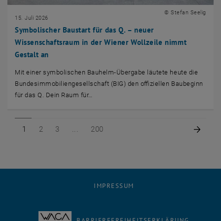
© Stefan Seelig
15. Juli 2026
Symbolischer Baustart für das Q. – neuer
Wissenschaftsraum in der Wiener Wollzeile nimmt
Gestalt an
Mit einer symbolischen Bauhelm-Übergabe läutete heute die
Bundesimmobiliengesellschaft (BIG) den offiziellen Baubeginn
für das Q. Dein Raum für…
Seite 1 von 200
Seite 2 von 200
Seite 3 von 200
Seite 200 von 200
Nächs
1
2
3
200
IMPRESSUM
BARRIEREFREIHEITSERKLÄRUNG