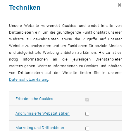
© TU Wien
×
Techniken
29. Juli 2026
Mit Sonne und Gold zum Pflanzendünger
Ein Durchbruch in der Ammoniak-Produktion gelang an der TU
Unsere Website verwendet Cookies und bindet Inhalte von
Wien: Ein neues Material aus MXene und Gold nutzt
Drittanbietern ein, um die grundlegende Funktionalität unserer
Sonnenlicht und Elektrizität viel…
Website zu gewährleisten sowie die Zugriffe auf unserer
Website zu analysieren und um Funktionen für soziale Medien
und zielgerichtete Werbung anbieten zu können. Hierzu ist es
nötig Informationen an die jeweiligen Dienstanbieter
weiterzugeben. Weitere Informationen zu Cookies und Inhalten
von Drittanbietern auf der Website finden Sie in unserer
Datenschutzerklärung
.
Erforderliche Cookies zulassen
Erforderliche Cookies
Statistik Cookies zulassen
Anonymisierte Webstatistiken
Marketing Cookies zulassen
Marketing und Drittanbieter