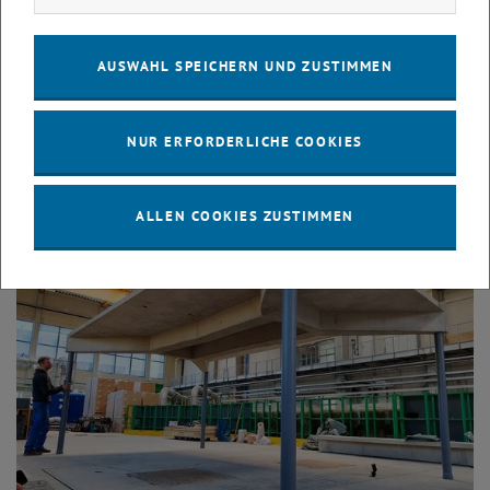
© Leon Krieger, OeWF
22. Juli 2026
Claudia Gollner trainiert für Mars-Simulation
AUSWAHL SPEICHERN UND ZUSTIMMEN
Die TU-Forscherin, die sich wissenschaftlich mit Lasern und
Materialforschung beschäftigt, bereitet sich auf eine Analog-
NUR ERFORDERLICHE COOKIES
Mission vor, in der man…
ALLEN COOKIES ZUSTIMMEN