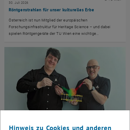
30. Juli 2026
Röntgenstrahlen für unser kulturelles Erbe
Österreich ist nun Mitglied der europäischen
Forschungsinfrastruktur für Heritage Science – und dabei
spielen Röntgengeräte der TU Wien eine wichtige…
Hinweis zu Cookies und anderen