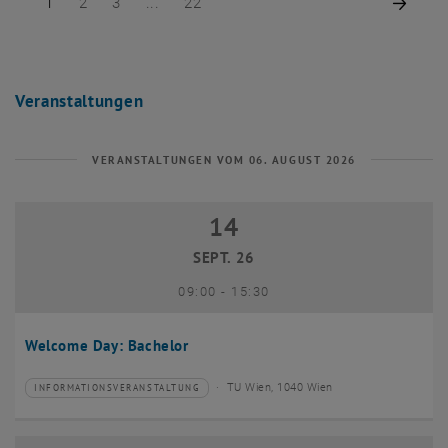
Seite 1 von 22
Seite 2 von 22
Seite 3 von 22
Seite 22 von 22
Nächs
1
2
3
22
Veranstaltungen
VERANSTALTUNGEN VOM 06. AUGUST 2026
14
14 September 2026
SEPT. 26
bis
09:00
-
15:30
Welcome Day: Bachelor
TU Wien, 1040 Wien
INFORMATIONSVERANSTALTUNG
Veranstaltungstyp:
Veranstaltungsort: