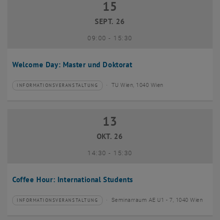
15
15 September 2026
SEPT. 26
bis
09:00
-
15:30
Welcome Day: Master und Doktorat
TU Wien, 1040 Wien
INFORMATIONSVERANSTALTUNG
Veranstaltungstyp:
Veranstaltungsort:
13
13 Oktober 2026
OKT. 26
bis
14:30
-
15:30
Coffee Hour: International Students
Seminarraum AE U1 - 7, 1040 Wien
INFORMATIONSVERANSTALTUNG
Veranstaltungstyp:
Veranstaltungsort: