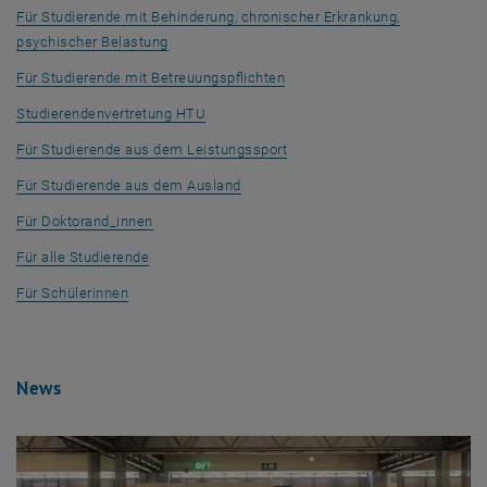
Coffee Hour International Students
Für Studierende mit Behinderung, chronischer Erkrankung,
Unterstützung für Leistungssportler_innen
psychischer Belastung
Stammtisch Doktorat
Finanzielle Unterstützung
Für Studierende mit Betreuungspflichten
Psychologische Beratung und Mentale Gesundheit
Studierendenvertretung HTU
Ombudsstelle für Studium und Lehre
Team und Zuständigkeiten
Für Studierende aus dem Leistungssport
Für Studierende aus dem Ausland
Für Doktorand_innen
Für alle Studierende
Für Schülerinnen
News