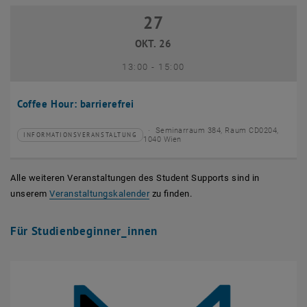
27
27 Oktober 2026
OKT. 26
bis
13:00
-
15:00
Coffee Hour: barrierefrei
Seminarraum 384, Raum CD0204,
INFORMATIONSVERANSTALTUNG
Veranstaltungstyp:
Veranstaltungsort:
1040 Wien
Alle weiteren Veranstaltungen des Student Supports sind in
unserem
Veranstaltungskalender
zu finden.
Für Studienbeginner_innen