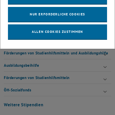
Finanzielle Förderungen für Studierende mit
Behinderungen
NUR ERFORDERLICHE COOKIES
Erhöhte Familienbeihilfe
ALLEN COOKIES ZUSTIMMEN
Studienbeihilfe
Förderungen von Studienhilfsmitteln und Ausbildungshilfe
Ausbildungsbeihilfe
Förderungen von Studienhilfsmitteln
ÖH‐Sozialfonds
Weitere Stipendien