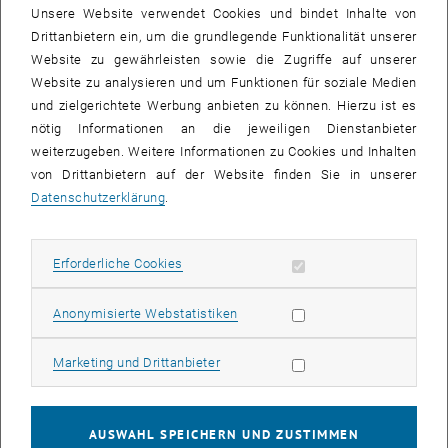
Unsere Website verwendet Cookies und bindet Inhalte von
Studienabschluss-Stipendium für berufstätige Studierende
Drittanbietern ein, um die grundlegende Funktionalität unserer
Website zu gewährleisten sowie die Zugriffe auf unserer
Studienabschlussstipendium der Studienbeihilfenbehörde
Website zu analysieren und um Funktionen für soziale Medien
und zielgerichtete Werbung anbieten zu können. Hierzu ist es
nötig Informationen an die jeweiligen Dienstanbieter
Fonds der österreichischen Hochschüler_innenschaft
weiterzugeben. Weitere Informationen zu Cookies und Inhalten
(ÖH)
von Drittanbietern auf der Website finden Sie in unserer
Datenschutzerklärung
.
Welche Fonds gibt es?
Erforderliche Cookies zulassen
Erforderliche Cookies
Studieren im Ausland
Statistik Cookies zulassen
Anonymisierte Webstatistiken
Beihilfe für ein Auslandsstudium
Marketing Cookies zulassen
Marketing und Drittanbieter
Mobilitätsstipendium
AUSWAHL SPEICHERN UND ZUSTIMMEN