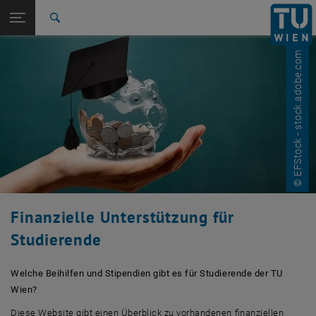
Studium
Seitennavigation öffnen
EN
TU Login
Forschung
Suche
International
© EFStock - stock.adobe.com
Quicklinks
Quicklinks-Menü umschalten
Karriere
Zur 1. Menü Ebene
Studium
Zurück zur letzten Ebene:
Student Support
Zurück: Subseiten von Student Support auflisten
Finanzielle Unterstützung
Finanzielle Unterstützung für
Studierende
Welche Beihilfen und Stipendien gibt es für Studierende der TU
Wien?
Diese Website gibt einen Überblick zu vorhandenen finanziellen