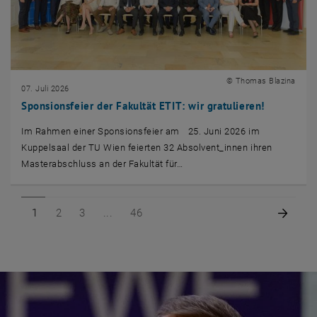
© Thomas Blazina
07. Juli 2026
Sponsionsfeier der Fakultät ETIT: wir gratulieren!
Im Rahmen einer Sponsionsfeier am 25. Juni 2026 im
Kuppelsaal der TU Wien feierten 32 Absolvent_innen ihren
Masterabschluss an der Fakultät für…
Seite 1 von 46
Seite 2 von 46
Seite 3 von 46
Seite 46 von 46
Nächs
1
2
3
46
Hero Startseite