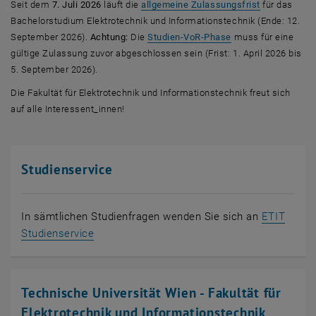
, öffnet in e
Seit dem
7. Juli 2026
läuft die
allgemeine Zulassungsfrist
für das
Bachelorstudium Elektrotechnik und Informationstechnik (Ende: 12.
, öffnet eine exter
September 2026).
Achtung:
Die
Studien-VoR-Phase
muss für eine
gültige Zulassung zuvor abgeschlossen sein (Frist: 1. April 2026 bis
5. September 2026).
Die Fakultät für Elektrotechnik und Informationstechnik freut sich
auf alle Interessent_innen!
Studienservice
In sämtlichen Studienfragen wenden Sie sich an
ETIT
Studienservice
Technische Universität Wien - Fakultät für
Elektrotechnik und Informationstechnik