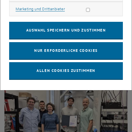
Marketing Cookies zulassen
Marketing und Drittanbieter
© TU Wien ETIT
21. Juli 2026
AUSWAHL SPEICHERN UND ZUSTIMMEN
Kinderuni: buntes Programm für
Nachwuchsforscher_innen
NUR ERFORDERLICHE COOKIES
Im Rahmen der KinderuniTechnik öffnete die TU Wien von 13.
bis 16. Juli 2026 ihre Türen für Kinder im Alter von 7 bis 12
Jahren. In zahlreichen…
ALLEN COOKIES ZUSTIMMEN