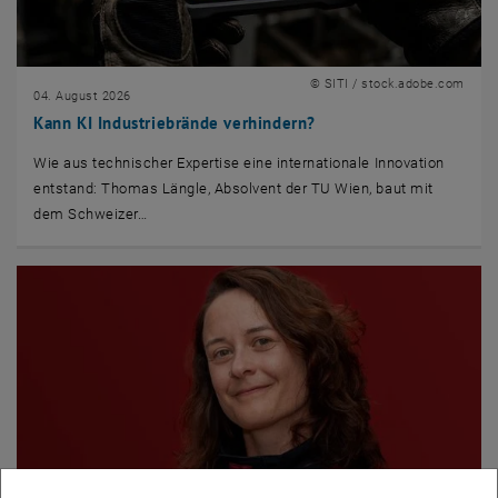
© SITI / stock.adobe.com
04. August 2026
Kann KI Industriebrände verhindern?
Wie aus technischer Expertise eine internationale Innovation
entstand: Thomas Längle, Absolvent der TU Wien, baut mit
dem Schweizer…