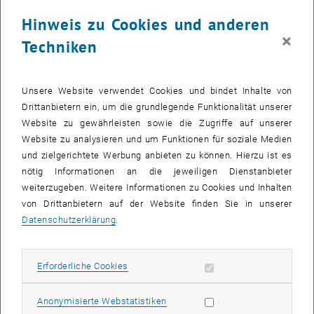
Hinweis zu Cookies und anderen
×
Techniken
© Leon Krieger, OeWF
22. Juli 2026
Claudia Gollner trainiert für Mars-Simulation
Unsere Website verwendet Cookies und bindet Inhalte von
Drittanbietern ein, um die grundlegende Funktionalität unserer
Die TU-Forscherin, die sich wissenschaftlich mit Lasern und
Website zu gewährleisten sowie die Zugriffe auf unserer
Materialforschung beschäftigt, bereitet sich auf eine Analog-
Website zu analysieren und um Funktionen für soziale Medien
Mission vor, in der man…
und zielgerichtete Werbung anbieten zu können. Hierzu ist es
nötig Informationen an die jeweiligen Dienstanbieter
weiterzugeben. Weitere Informationen zu Cookies und Inhalten
von Drittanbietern auf der Website finden Sie in unserer
Datenschutzerklärung
.
Erforderliche Cookies zulassen
Erforderliche Cookies
Subseiten von ETIT Stud
Subseiten von ETIT Stud
Subseiten von ETIT Insti
Subseiten von ETIT Fors
Subseiten von ETIT für 
Subseiten von ETIT Tea
Statistik Cookies zulassen
Anonymisierte Webstatistiken