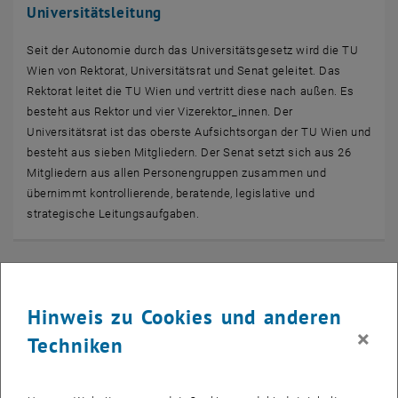
Universitätsleitung
Seit der Autonomie durch das Universitätsgesetz wird die TU
Wien von Rektorat, Universitätsrat und Senat geleitet. Das
Rektorat leitet die TU Wien und vertritt diese nach außen. Es
besteht aus Rektor und vier Vizerektor_innen. Der
Universitätsrat ist das oberste Aufsichtsorgan der TU Wien und
besteht aus sieben Mitgliedern. Der Senat setzt sich aus 26
Mitgliedern aus allen Personengruppen zusammen und
übernimmt kontrollierende, beratende, legislative und
strategische Leitungsaufgaben.
Hinweis zu Cookies und anderen
×
Techniken