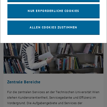
NUR ERFORDERLICHE COOKIES
ALLEN COOKIES ZUSTIMMEN
Zentrale Bereiche
Für die zentralen Services an der Technischen Universität Wien
stehen Kundenorientiertheit,
Service
gedanke und Effizienz im
Vordergrund. Die Aufgabengebiete und
Services
der