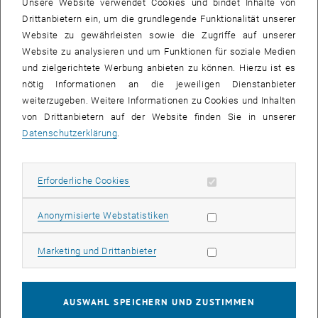
Unsere Website verwendet Cookies und bindet Inhalte von
Drittanbietern ein, um die grundlegende Funktionalität unserer
Website zu gewährleisten sowie die Zugriffe auf unserer
Website zu analysieren und um Funktionen für soziale Medien
und zielgerichtete Werbung anbieten zu können. Hierzu ist es
nötig Informationen an die jeweiligen Dienstanbieter
weiterzugeben. Weitere Informationen zu Cookies und Inhalten
Fakultäten und Institute
von Drittanbietern auf der Website finden Sie in unserer
Datenschutzerklärung
.
Mit ihren acht Fakultäten deckt die TU Wien die klassischen
ingenieur- und naturwissenschaftlichen Gebiete ab. Fachlich
Erforderliche Cookies zulassen
Erforderliche Cookies
ausdifferenziert in 51 Instituten sind rund 2.600
Subseiten von Universitä
Subseiten von Zentrale 
wissenschaftliche Mitarbeiter_innen in Lehre und Forschung
als Bauingenieur_innen, Elektrotechniker_innen,
Statistik Cookies zulassen
Anonymisierte Webstatistiken
Informatiker_innen, Maschinenbauer_innen,
Mathematiker_innen, Physiker_innen, Chemiker_innen,
Marketing Cookies zulassen
Marketing und Drittanbieter
Architekt_innen, Raumplaner_innen, Geodät_innen,
Geolog_innen, Wirtschafts- und Sozialwissenschaftler_innen
und Jurist_innen tätig.
AUSWAHL SPEICHERN UND ZUSTIMMEN