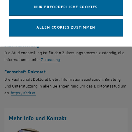
4. Persönliche Voraussetzungen
NUR ERFORDERLICHE COOKIES
5. Alternativen zum Doktoratsstudium
ALLEN COOKIES ZUSTIMMEN
Mehr Info und Kontakt
Studienabteilung
Die Studienabteilung ist für den Zulassungsprozess zuständig, alle
Informationen unter
Zulassung
.
Fachschaft Doktorat:
Die Fachschaft Doktorat bietet Informationsaustausch, Beratung
und Unterstützung in allen Belangen rund um das Doktoratsstudium
, öffnet eine externe URL in einem neuen Fenster
an.
https://fsdr.at
Mehr Info und Kontakt