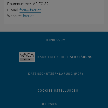
Raumnummer: AF EG 32
E-Mail:
fsdr
@
fsdr.at
, öffnet eine externe URL in einem neuen Fe
Website:
fsdr.at
IMPRESSUM
BARRIEREFREIHEITSERKLÄRUNG
DATENSCHUTZERKLÄRUNG (PDF)
COOKIEEINSTELLUNGEN
Facebook
LinkedIn
YouTube
Instagram
Bluesky
© TU Wien
# 174