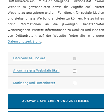
Drittanbietern ein, um die grundlegende Funktionalität unserer
Den Abschluss des Doktoratsstudiums bildet das Rigorosum, eine
Website zu gewährleisten sowie die Zugriffe auf unserer
kommissionelle Gesamtprüfung mit Dissertationsprüfung.
Website zu analysieren und um Funktionen für soziale Medien
und zielgerichtete Werbung anbieten zu können. Hierzu ist es
Doktorat: Ja oder Nein? Eine Entscheidungshilfe
nötig Informationen an die jeweiligen Dienstanbieter
weiterzugeben. Weitere Informationen zu Cookies und Inhalten
Die Aufnahme eines Doktoratsstudiums ist ein großer Schritt, der
von Drittanbietern auf der Website finden Sie in unserer
mehrere Jahre in Anspruch nimmt und oft auch die weitere
Datenschutzerklärung
.
Berufslaufbahn prägt. Die Dissertation kann Türen öffnen, aber auch
Herausforderungen mit sich bringen. Dieser Leitfaden bietet eine
Hilfestellung für die Entscheidung ob und für wen ein Doktorat gut
Erforderliche Cookies zulassen
Erforderliche Cookies
ist.
Statistik Cookies zulassen
Anonymisierte Webstatistiken
1. Ihre Motivation
Marketing Cookies zulassen
Marketing und Drittanbieter
2. Berufliche Perspektiven
AUSWAHL SPEICHERN UND ZUSTIMMEN
3. Rahmenbedingungen