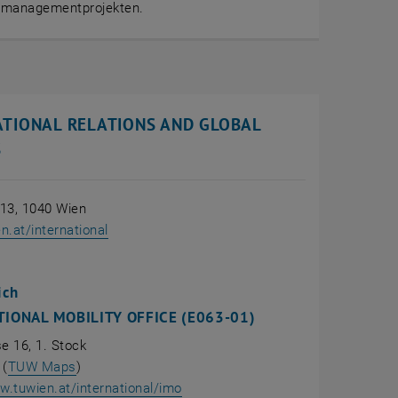
managementprojekten.
ATIONAL RELATIONS AND GLOBAL
S
 13, 1040 Wien
, öffnet eine externe URL in einem neuen Fens
.at/international
ich
TIONAL MOBILITY OFFICE (E063-01)
e 16, 1. Stock
, öffnet eine externe URL in einem neuen Fenster
 (
TUW Maps
)
, öffnet eine externe URL in einem
w.tuwien.at/international/imo