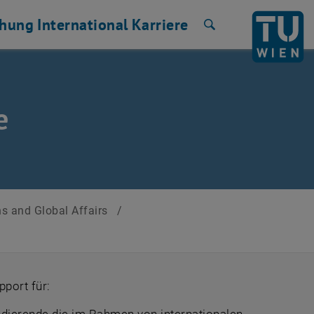
chung
International
Karriere
Suche
e
ns and Global Affairs
/
pport für: