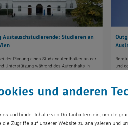
g Austauschstudierende: Studieren an
Outg
Wien
Ausl
ei der Planung eines Studienaufenthaltes an der
Beratu
nd Unterstützung während des Aufenthalts in
und de
Antrag
usw.
ookies und anderen Te
s und bindet Inhalte von Drittanbietern ein, um die gru
 die Zugriffe auf unserer Website zu analysieren und u