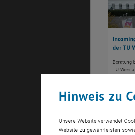
Incomin
der TU 
Beratung b
TU Wien u
Wien.
Hinweis zu C
Unsere Website verwendet Cookie
Website zu gewährleisten sowie