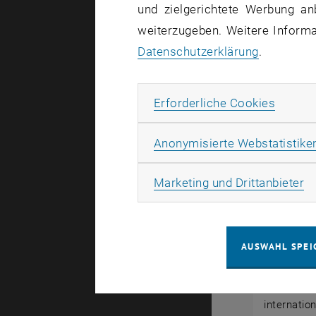
und zielgerichtete Werbung an
weiterzugeben. Weitere Informat
Datenschutzerklärung
.
Subseiten von Reise- und
Erforde
Erforderliche Cookies
Anonymisierte Webstatistike
Mitarbei
Ma
Marketing und Drittanbieter
Finanzieru
sowie der 
TU Wien i
AUSWAHL SPEI
Universitä
internatio
Unterstütz
internatio