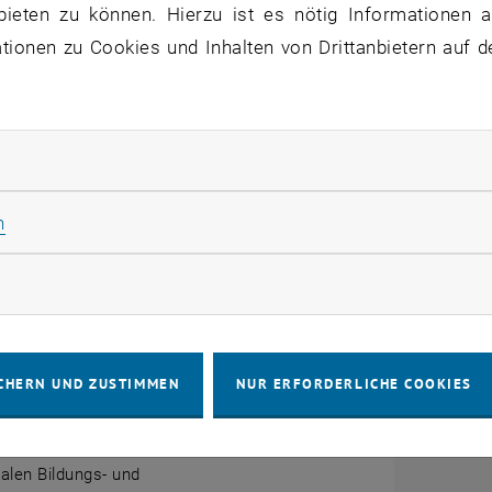
bieten zu können. Hierzu ist es nötig Informationen an
ionen zu Cookies und Inhalten von Drittanbietern auf d
 Projektförderungen für Mitarbeiter_innen auflisten
rliche Cookies zulassen
Statistik Cookies zulassen
n
ter_innen: Reiseförderungen, Projekte
rketing Cookies zulassen
ng der Auslandsreisen von TU Wien-Personal
Aufenthalte von internationalen Gästen an der
m Zuge der Anbahnung von Kooperationen und
CHERN UND ZUSTIMMEN
NUR ERFORDERLICHE COOKIES
tspartnerschaften; Koordinierung von
nalen Mobilitätsprogrammen; Beratung und
ung bei der Antragstellung und Abwicklung von
nalen Bildungs- und