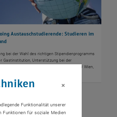
oing Austauschstudierende: Studieren im
and
ng bei der Wahl des richtigen Stipendienprogramms
r Gastinstitution, Unterstützung bei der
stellung, Finanzierung, Anrechnung an der TU Wien,
chniken
×
ndlegende Funktionalität unserer
m Funktionen für soziale Medien