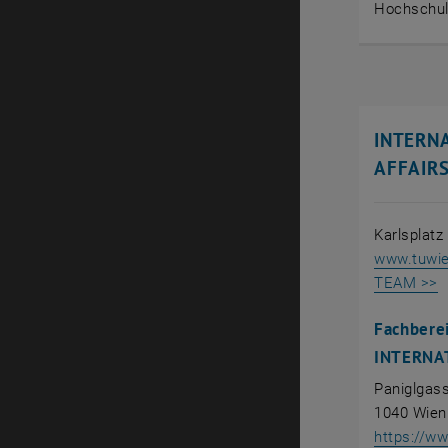
Hochschul
INTERN
AFFAIR
Karlsplatz
www.tuwien
TEAM >>
Fachbere
INTERNA
Paniglgass
1040 Wien
https://ww