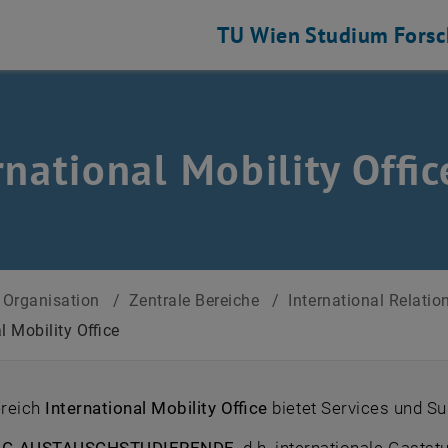
TU Wien
Studium
Fors
ten
rnational Mobility Offic
Organisation
/
Zentrale Bereiche
/
International Relatio
l Mobility Office
ereich
International Mobility Office
bietet Services und Su