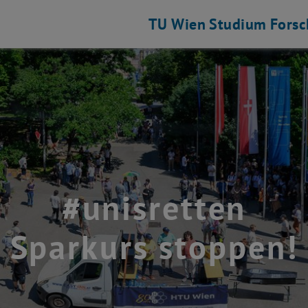
TU Wien
Studium
Fors
#unisretten
Sparkurs stoppen!