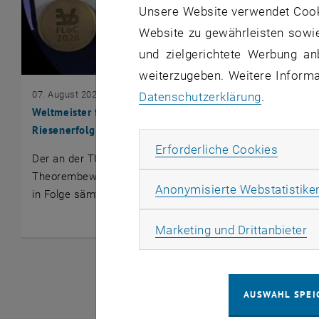
Unsere Website verwendet Cookie
Website zu gewährleisten sowie
und zielgerichtete Werbung an
weiterzugeben. Weitere Informat
© Laura Kovács
07. August 2026
Datenschutzerklärung
.
Weltmeister für vertrauenswürdige Software & KI:
Riesenerfolg für die TU Wien
Erforde
Erforderliche Cookies
Der an der TU Wien Informatics entwickelte
Theorembeweiser Vampire gewann zum zweiten Mal
Anonymisierte Webstatistike
in Folge sämtliche Wettbewerbsdisziplinen der…
Ma
Marketing und Drittanbieter
AUSWAHL SPEI