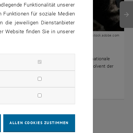
ndlegende Funktionalität unserer
m Funktionen für soziale Medien
 die jeweiligen Dienstanbieter
er Website finden Sie in unserer
© SITI / stock.adobe.com
04. August 2026
Kann KI Industriebrände verhindern?
Wie aus technischer Expertise eine internationale
Innovation entstand: Thomas Längle, Absolvent der
TU Wien, baut mit dem Schweizer…
ALLEN COOKIES ZUSTIMMEN