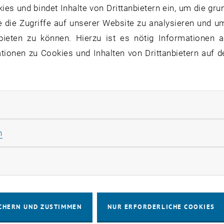
s und bindet Inhalte von Drittanbietern ein, um die gru
 die Zugriffe auf unserer Website zu analysieren und u
bieten zu können. Hierzu ist es nötig Informationen an
ionen zu Cookies und Inhalten von Drittanbietern auf d
© TU Wien
05. August 2026
Der Reparatur-Roboter
Was tun, wenn eine Anhängerkupplung bricht? Oder
rliche Cookies zulassen
eine Turbinenschaufel beschädigt wird? Die TU Wien
entwickelte zusammen mit der igm Robotersysteme
Statistik Cookies zulassen
n
AG…
rketing Cookies zulassen
ALLE NEWS
CHERN UND ZUSTIMMEN
NUR ERFORDERLICHE COOKIES