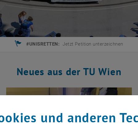
ALTIGKEIT AN DER TU WIEN:
Förderung für das KlimaTicket Ö
Neues aus der TU Wien
ookies und anderen Te