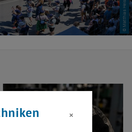
© Matthias Heisler
 beantragen!
chniken
×