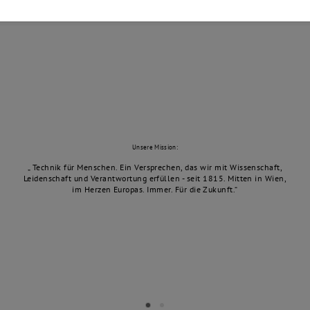
Unsere Mission:
Technik für Menschen. Ein Versprechen, das wir mit Wissenschaft,
Leidenschaft und Verantwortung erfüllen - seit 1815. Mitten in Wien,
im Herzen Europas. Immer. Für die Zukunft.