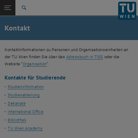
Studium
Seitennavigation öffnen
EN
TU Login
Forschung
Suche
Impressum
Informationsfreiheitsgesetz
Barrierefreiheitserklärung
Barrierefreiheitserklärung WordPress
International
Quicklinks
Kontakt
Quicklinks-Menü umschalten
Karriere
Zur 1. Menü Ebene
TU Wien
Kontaktinformationen zu Personen und Organisationseinheiten an
Zurück zur letzten Ebene:
TU Wien
Zurück: Subseiten von TU Wien auflisten
, öffnet eine exte
der TU Wien finden Sie über das
Adressbuch in TISS
oder die
, öffnet in einem neuen Fenster
Kontakt
Website “
Organisation
”.
Impressum
Kontakte für Studierende
Informationsfreiheitsgesetz
Barrierefreiheitserklärung
Studieninformation
Barrierefreiheitserklärung WordPress
Studienabteilung
Dekanate
International Office
Bibliothek
TU Wien Academy