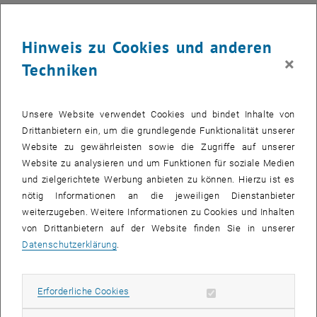
Anreise
Hinweis zu Cookies und anderen
Die TU Wien liegt mit ihren Standorten im Herzen von Wien. Alle
×
Techniken
Standorte sind sehr gut mit öffentlichen Verkehrsmitteln erreichbar
und auch an das Wiener Radwegenetz angebunden.
Auf den folgenden Seiten finden Sie einen Überblick über
Unsere Website verwendet Cookies und bindet Inhalte von
nachhaltige Anreisemöglichkeiten sowie hilfreiche Tipps für Ihren
Drittanbietern ein, um die grundlegende Funktionalität unserer
Weg zur TU Wien.
Website zu gewährleisten sowie die Zugriffe auf unserer
TUWmaps - Orientierung vor Ort
Website zu analysieren und um Funktionen für soziale Medien
und zielgerichtete Werbung anbieten zu können. Hierzu ist es
Anreise mit dem Rad
nötig Informationen an die jeweiligen Dienstanbieter
Anreise mit den Öffis
weiterzugeben. Weitere Informationen zu Cookies und Inhalten
Anreise mit dem Auto
von Drittanbietern auf der Website finden Sie in unserer
Datenschutzerklärung
.
Medieninhaberin und Herausgeberin
Erforderliche Cookies zulassen
Erforderliche Cookies
Subseiten von Impressu