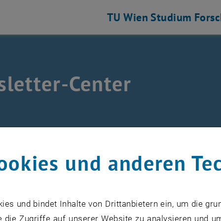
TU Wien
Studium
Fors
letter-Center
Newsletter
ookies und anderen Te
tenlosen Newsletter informieren Sie über die neuesten 
Weiterbildung sowie TUW Community.
s und bindet Inhalte von Drittanbietern ein, um die gru
 die Zugriffe auf unserer Website zu analysieren und u