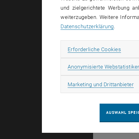
und zielgerichtete Werbung an
Bleib
weiterzugeben. Weitere Informat
Datenschutzerklärung
.
An existing connec
Erforde
Erforderliche Cookies
Anonymisierte Webstatistike
© TU Wien
#
Ma
Marketing und Drittanbieter
30021
AUSWAHL SPEI