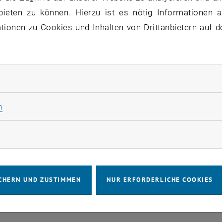
bieten zu können. Hierzu ist es nötig Informationen an
en Sie informiert
ionen zu Cookies und Inhalten von Drittanbietern auf d
tion was forcibly closed by the remote host
rliche Cookies zulassen
Statistik Cookies zulassen
n
IMPRESSUM
BARRIEREFREIHEITS
rketing Cookies zulassen
COOKIEEIN
CHERN UND ZUSTIMMEN
NUR ERFORDERLICHE COOKIES