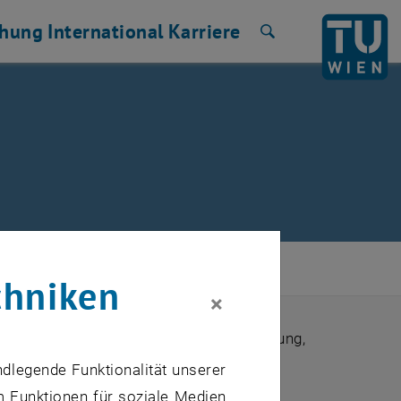
chung
International
Karriere
Suche
chniken
×
Entwicklungen aus den Bereichen Forschung,
ndlegende Funktionalität unserer
m Funktionen für soziale Medien