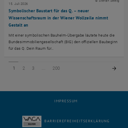
© Stefan Seelig
15. Juli 2026
Symbolischer Baustart für das Q. – neuer
Wissenschaftsraum in der Wiener Wollzeile nimmt
Gestalt an
Mit einer symbolischen Bauhelm-Übergabe läutete heute die
Bundesimmobiliengesellschaft (BIG) den offiziellen Baubeginn
für das Q. Dein Raum für…
Seite 1 von 200
Seite 2 von 200
Seite 3 von 200
Seite 200 von 200
Nächs
1
2
3
200
IMPRESSUM
BARRIEREFREIHEITSERKLÄRUNG