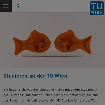
Studium
Seitennavigation öffnen
EN
TU Login
Forschung
Suche
News
Studienangebot
Studienanfänger_innen
Zulassung
Student Support
Lehren an der TUW
International
Schüler_innen
International
Quicklinks
Quicklinks-Menü umschalten
Karriere
Zur 1. Menü Ebene
Studium
Zurück zur letzten Ebene:
TU Wien Startseite
Zurück: Subseiten von TU Wien Startseite auflisten
Übersicht
News
Studienangebot
Studienanfänger_innen
Zulassung
Studieren an der TU Wien
Student Support
Lehren an der TUW
International
Sie fragen sich, was orangefarbene Fische mit einem Studium an
Schüler_innen
der TU Wien zu tun haben? Mehr als Sie vielleicht denken. Sie sind
das Ergebnis eines bahnbrechenden 3D-Druckverfahrens der TU