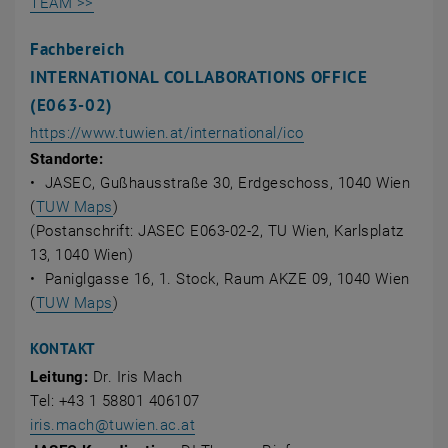
TEAM >>
Fachbereich
INTERNATIONAL COLLABORATIONS OFFICE
(E063-02)
, öffnet eine extern
https://www.tuwien.at/international/ico
Standorte:
• JASEC, Gußhausstraße 30, Erdgeschoss, 1040 Wien
, öffnet eine externe URL in einem neuen Fenste
(
TUW Maps
)
(Postanschrift: JASEC E063-02-2, TU Wien, Karlsplatz
13, 1040 Wien)
• Paniglgasse 16, 1. Stock, Raum AKZE 09, 1040 Wien
, öffnet eine externe URL in einem neuen Fenste
(
TUW Maps
)
KONTAKT
Leitung:
Dr. Iris Mach
Tel: +43 1 58801 406107
iris.mach
@
tuwien.ac.at