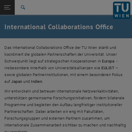
Studium
Seitennavigation öffnen
EN
TU Login
Forschung
Suche
EULiST
Winter and Summer Schools
International
Quicklinks
International Collaborations Office
Quicklinks-Menü umschalten
Karriere
Zur 1. Menü Ebene
TU Wien
Das International Collaborations Office der TU Wien stärkt und
Zurück zur letzten Ebene:
International Relations and Global
koordiniert die globalen Partnerschaften der Universität. Unser
Zurück: Subseiten von International Relations and Global Affairs auflis
Affairs
Schwerpunkt liegt auf strategischen Kooperationen in
Europa
-
International Collaborations Office
insbesondere innerhalb von Universitätsallianzen wie
EULiST
–
EULiST
sowie globalen Partnerinstitutionen, mit einem besonderen Fokus
JASEC
, öffnet eine externe URL in einem neuen Fenster
JASEC
auf
Japan
und
Indien
.
Mobility Outgoing
, öffnet eine externe URL in einem neuen Fenster
Mobility Outgoing
Wir entwickeln und betreuen internationale Netzwerkaktivitäten,
Mobility Incoming
, öffnet eine externe URL in einem neuen Fenster
Mobility Incoming
unterstützen gemeinsame Forschungsinitiativen, fördern bilaterale
Winter and Summer Schools
Programme und begleiten den Aufbau langfristiger institutioneller
Science Days
, öffnet eine externe URL in einem neuen Fenster
Science Days
Partnerschaften. Dabei arbeiten wir eng mit Fakultäten,
Forschungsgruppen und externen Partnern zusammen, um
internationale Zusammenarbeit sichtbar zu machen und nachhaltig
zu verankern.