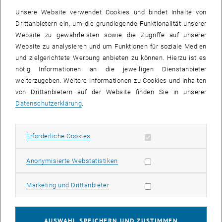
Unsere Website verwendet Cookies und bindet Inhalte von
Drittanbietern ein, um die grundlegende Funktionalität unserer
© goodluz – stock.adobe.com
Website zu gewährleisten sowie die Zugriffe auf unserer
Studium Bauingenieurwesen
Website zu analysieren und um Funktionen für soziale Medien
und zielgerichtete Werbung anbieten zu können. Hierzu ist es
Bauingenieur_innen konzipieren, planen, bauen und erhalten
nötig Informationen an die jeweiligen Dienstanbieter
unsere Umwelt. Dazu gehören u.a. Gebäuden, Brücken, Tunnel,
weiterzugeben. Weitere Informationen zu Cookies und Inhalten
Straßen, Dämme, Kläranlagen, Deponien, Kraftwerke, Trink- und
von Drittanbietern auf der Website finden Sie in unserer
Abwasserversorgungen, Verkehrsnetze, etc.
Datenschutzerklärung
.
Erforderliche Cookies zulassen
Erforderliche Cookies
Subseiten von Institute 
Subseiten von Forschung
Subseiten von Studium a
Subseiten von Fortbildu
Subseiten von fem*cee 
Statistik Cookies zulassen
Anonymisierte Webstatistiken
Marketing Cookies zulassen
Marketing und Drittanbieter
AUSWAHL SPEICHERN UND ZUSTIMMEN