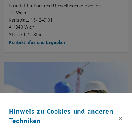
Fakultät für Bau- und Umweltingenieurwesen
TU Wien
Karlsplatz 13/ 249-01
A-1040 Wien
Stiege 1, 1. Stock
Kontaktinfos und Lageplan
Hinweis zu Cookies und anderen
×
Techniken