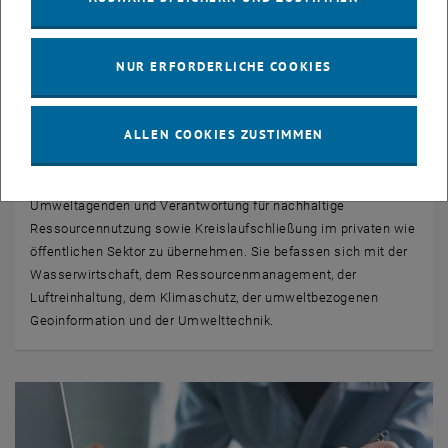
NUR ERFORDERLICHE COOKIES
© E220-01
Studium Umweltingenieurwesen
ALLEN COOKIES ZUSTIMMEN
Die fächerübergreifende Ausbildung im Bereich des
Umweltingenieurwesens befähigt Absolvent_innen dazu,
Umweltagenden und Verantwortung für nachhaltige
Ressourcennutzung sowie Kreislaufschließung im privaten wie
öffentlichen Sektor zu übernehmen. Sie befassen sich mit der
Wasserwirtschaft, dem Ressourcenmanagement, der
Luftreinhaltung, dem Klimaschutz, der umweltbezogenen
Geoinformation und der Umwelttechnik.