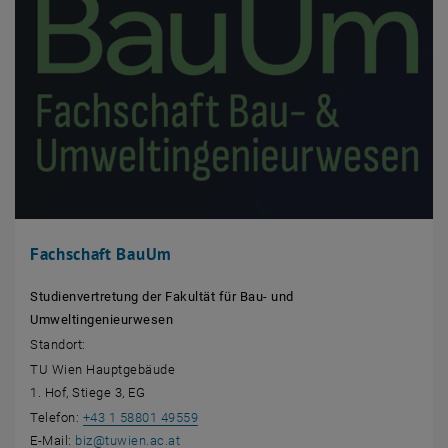
Fachschaft BauUm
Studienvertretung der Fakultät für Bau- und
Umweltingenieurwesen
Standort:
TU Wien Hauptgebäude
1. Hof, Stiege 3, EG
Telefon:
+43 1 58801 49559
E-Mail:
biz
@
tuwien.ac.at