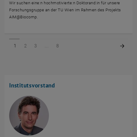
Wir suchen eine:n hochmotivierte:n Doktorand:in für unsere
Forschungsgruppe an der TU Wien im Rahmen des Projekts
AIM@Biocomp.
Seite 1 von 8
Seite 2 von 8
Seite 3 von 8
Seite 8 von 8
Nächs
1
2
3
8
Institutsvorstand