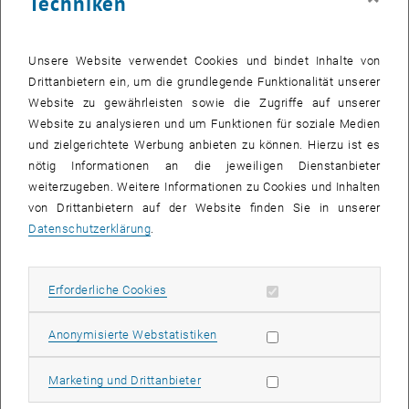
Techniken
Unsere Website verwendet Cookies und bindet Inhalte von
Drittanbietern ein, um die grundlegende Funktionalität unserer
Website zu gewährleisten sowie die Zugriffe auf unserer
© jpldesigns – stock.adobe.com (Brücke)
Website zu analysieren und um Funktionen für soziale Medien
Baustatik und experimentelle Mechanik
und zielgerichtete Werbung anbieten zu können. Hierzu ist es
nötig Informationen an die jeweiligen Dienstanbieter
Leitung:
Univ.Prof. Dipl.-Ing. Dr.techn.
Bernhard Pichler
weiterzugeben. Weitere Informationen zu Cookies und Inhalten
von Drittanbietern auf der Website finden Sie in unserer
Datenschutzerklärung
.
Aktuelles
Erforderliche Cookies zulassen
Erforderliche Cookies
Subseiten von Forschun
Subseiten von Labors au
09. März 2026
Statistik Cookies zulassen
Anonymisierte Webstatistiken
Doktorand:innenstelle im Bereich "Cyber-physical
Systems for Advanced Production of Biocomposite
Marketing Cookies zulassen
Marketing und Drittanbieter
Materials" zu vergeben