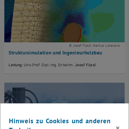
© Josef Füssl, Markus Lukacevic
Struktursimulation und Ingenieurholzbau
Leitung:
Univ.Prof. Dipl.-Ing. Dr.techn.
Josef Füssl
Hinweis zu Cookies und anderen
×