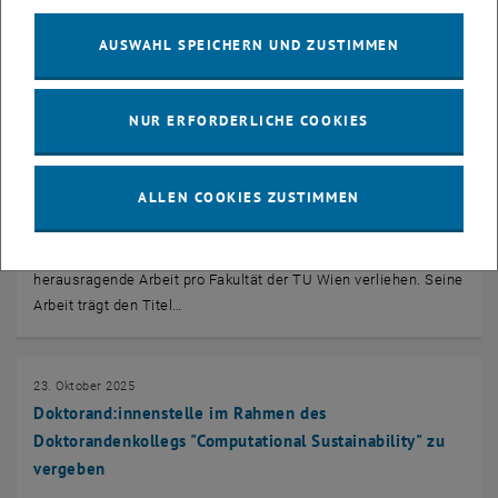
Im Rahmen des Christian-Doppler-Labors für Holzwerkstoff-
AUSWAHL SPEICHERN UND ZUSTIMMEN
Biokomposite der nächsten Generation
„(WoodComp3D)“ (https://woodcomp3d.at/) schreibt die…
NUR ERFORDERLICHE COOKIES
28. Januar 2026
Diplomarbeitspreis 2025 der Stadt Wien an Lukas
ALLEN COOKIES ZUSTIMMEN
Seeliger
Der Diplomarbeitspreis der Stadt Wien wird jedes Jahr für eine
herausragende Arbeit pro Fakultät der TU Wien verliehen. Seine
Arbeit trägt den Titel…
23. Oktober 2025
Doktorand:innenstelle im Rahmen des
Doktorandenkollegs "Computational Sustainability" zu
vergeben