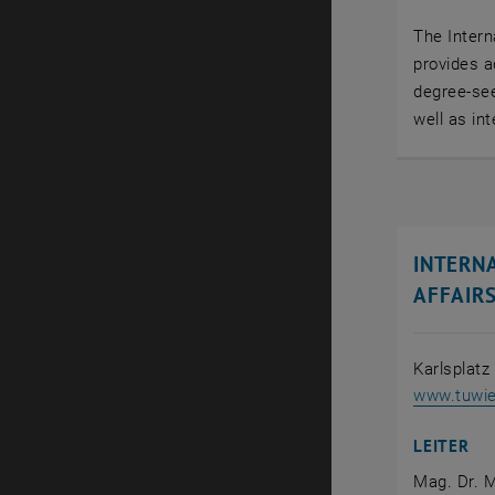
The Inter
provides a
degree-see
well as in
INTERN
AFFAIR
Karlsplatz
www.tuwien
LEITER
Mag. Dr. 