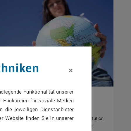
chniken
×
ndlegende Funktionalität unserer
ieren im Ausland
m Funktionen für soziale Medien
 die jeweiligen Dienstanbieter
chbereich International Mobility Office berät
er Website finden Sie in unserer
rende der TU Wien bei der Wahl der Gastinstitution,
 das richtige Stipendienprogramm zu finden und