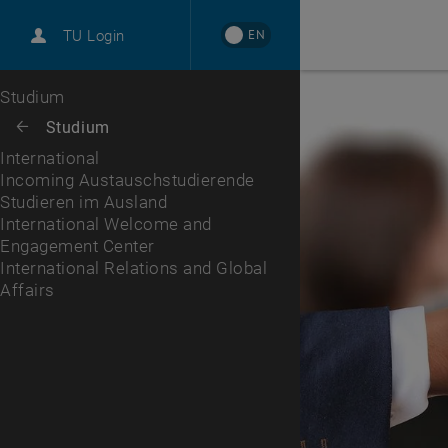
International
EN
TU Login
Karriere
Incoming Austauschstudierende
Studieren im Ausland
International Welcome and Engagement Center
International Relations and Global Affairs
Zur 1. Menü Ebene
Studium
Zurück zur letzten Ebene:
Studium
Zurück: Subseiten von Studium auflisten
International
Incoming Austauschstudierende
Studieren im Ausland
International Welcome and
Engagement Center
International Relations and Global
Affairs