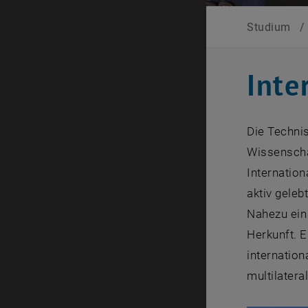
Studium
/
Inte
Die Technis
Wissenscha
Internation
aktiv gelebt
Nahezu ein 
Herkunft. E
internatio
multilatera