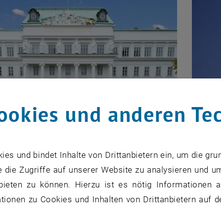
ookies und anderen Te
s und bindet Inhalte von Drittanbietern ein, um die gru
g Austauschstudierende
Stud
 die Zugriffe auf unserer Website zu analysieren und u
bieten zu können. Hierzu ist es nötig Informationen an
reich International Mobility Office berät
Der Fa
ionen zu Cookies und Inhalten von Drittanbietern auf d
erende im Rahmen von internationalen
Studie
programmen (z.B. Erasmus, Joint Study) bei der
hilft,