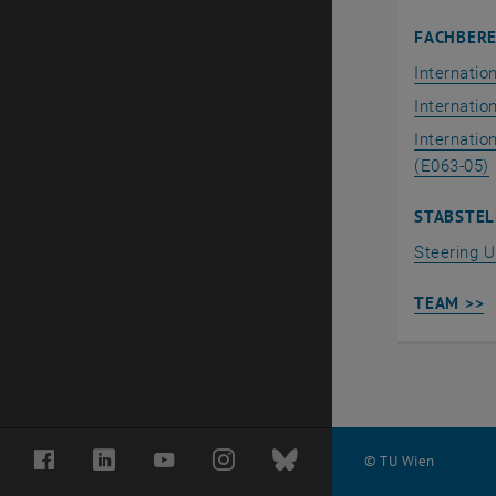
FACHBERE
Internatio
Internatio
Internati
(E063-05)
STABSTEL
Steering U
TEAM >>
Facebook
LinkedIn
YouTube
Instagram
Bluesky
© TU Wien
# 87