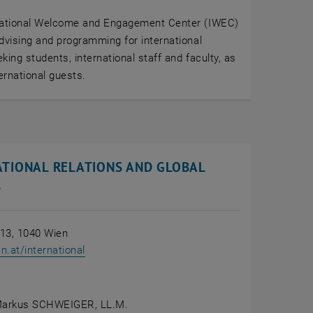
national Welcome and Engagement Center (IWEC)
dvising and programming for international
king students, international staff and faculty, as
ternational guests.
ATIONAL RELATIONS AND GLOBAL
S
 13, 1040 Wien
, öffnet eine externe URL in einem neuen Fens
.at/international
Markus SCHWEIGER, LL.M.