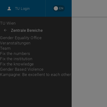
International
EN
TU Login
Karriere
Veranstaltungen
Team
Fix the numbers
Fix the institution
Fix the knowledge
Gender Based Violence
Kampagne: Be excellent to each other
Zur 1. Menü Ebene
TU Wien
Zurück zur letzten Ebene:
Zentrale Bereiche
Zurück: Subseiten von Zentrale Bereiche auflisten
Gender Equality Office
Veranstaltungen
Team
Fix the numbers
Fix the institution
Fix the knowledge
Gender Based Violence
Kampagne: Be excellent to each other