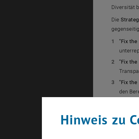
Diversität b
Die
Strateg
gegenseitig
"Fix th
unterre
"Fix the
Transpa
"Fix th
den Ber
Bestand
Hinweis zu C