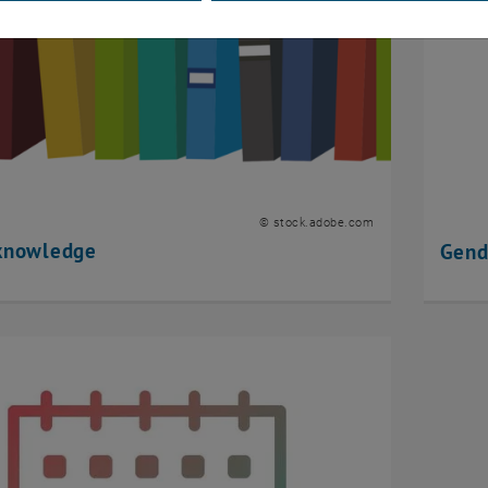
© stock.adobe.com
 knowledge
Gend