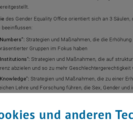
ereitgestellt.
ie
des Gender Equality Office orientiert sich an 3 Säulen,
 beeinflussen:
e Numbers”:
Strategien und Maßnahmen, die die Erhöhung 
präsentierter Gruppen im Fokus haben
 Institutions":
Strategien und Maßnahmen, die auf struktur
renz abzielen und so zu mehr Geschlechtergerechtigkeit 
e Knowledge":
Strategien und Maßnahmen, die zu einer Erh
eichen Lehre und Forschung führen, die Sex, Gender und i
teil von Wissenschaft, Forschung & Technik etablieren.
ookies und anderen Te