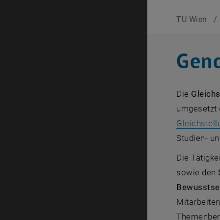
TU Wien
/
Gend
Die
Gleichs
umgesetzt 
Gleichstel
Studien- un
Die Tätigke
sowie den
Bewusstsei
Mitarbeite
Themenbere