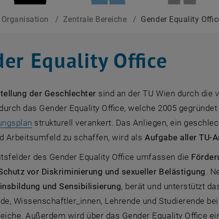
Organisation
/
Zentrale Bereiche
/
Gender Equality Offic
er Equality Office
tellung der Geschlechter
sind an der TU Wien durch die
durch das Gender Equality Office, welche 2005 gegründe
, öffnet in einem neuen Fenster
lungsplan
strukturell verankert. Das Anliegen, ein geschle
d Arbeitsumfeld zu schaffen, wird als
Aufgabe aller TU-
itsfelder des Gender Equality Office umfassen die
Förder
Schutz vor Diskriminierung und sexueller Belästigung
. N
nsbildung und Sensibilisierung
, berät und unterstützt da
nde, Wissenschaftler_innen, Lehrende und Studierende b
iche. Außerdem wird über das Gender Equality Office ei