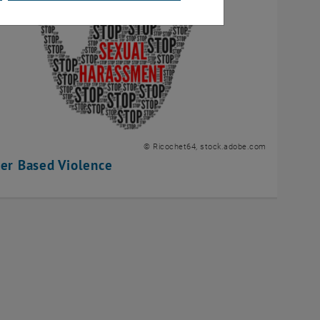
© Ricochet64, stock.adobe.com
er Based Violence