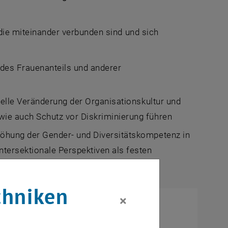
 die miteinander verbunden sind und sich
des Frauenanteils und anderer
elle Veränderung der Organisationskultur und
wie auch Schutz vor Diskriminierung führen
öhung der Gender- und Diversitätskompetenz in
ntersektionale Perspektiven als festen
chniken
×