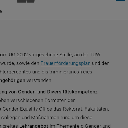
e
 vom UG 2002 vorgesehene Stelle, an der TUW
, öffnet in eine
t wurde, sowie den
Frauenförderungsplan
und den
chtergerechtes und diskriminierungsfreies
Angehörigen
verstanden.
ung von Gender- und Diversitätskompetenz
eben verschiedenen Formaten der
s Gender Equality Office das Rektorat, Fakultäten,
ei Anliegen und Maßnahmen rund um diese
n breites
Lehrangebot
im Themenfeld Gender und