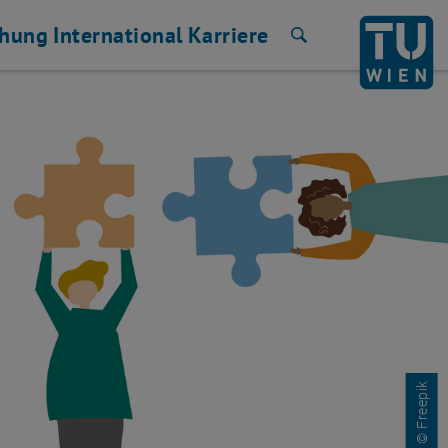
chung
International
Karriere
Suche
© Freepik