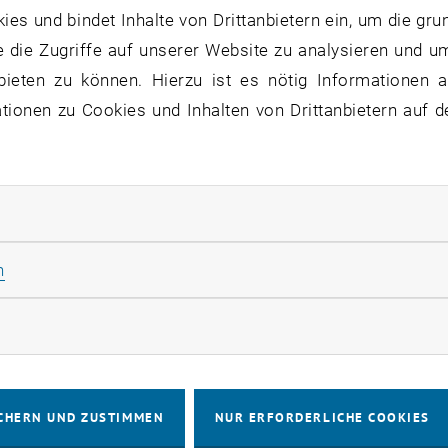
s und bindet Inhalte von Drittanbietern ein, um die gru
 die Zugriffe auf unserer Website zu analysieren und u
bieten zu können. Hierzu ist es nötig Informationen an
ionen zu Cookies und Inhalten von Drittanbietern auf d
ungen auflisten
mbers auflisten
itution auflisten
owledge auflisten
sed Violence auflisten
Be excellent to each other auflisten
rliche Cookies zulassen
© Flaticon
 numbers
Fix t
Statistik Cookies zulassen
n
rketing Cookies zulassen
CHERN UND ZUSTIMMEN
NUR ERFORDERLICHE COOKIES