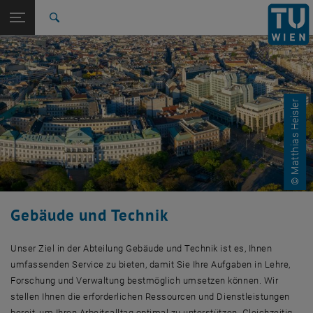
Studium
Seitennavigation öffnen
EN
TU Login
Forschung
Suche
Arbeitsmedizinischer Dienst (AMD)
Nachhaltiger Campus
Dokumente
FAQs
International
Quicklinks
Quicklinks-Menü umschalten
Karriere
Zur 1. Menü Ebene
TU Wien
© Matthias Heisler
Zurück zur letzten Ebene:
Zentrale Bereiche
Zurück: Subseiten von Zentrale Bereiche auflisten
Gebäude und Technik
Arbeitsmedizinischer Dienst (AMD)
Nachhaltiger Campus
Dokumente
FAQs
Gebäude und Technik
Unser Ziel in der Abteilung Gebäude und Technik ist es, Ihnen
umfassenden Service zu bieten, damit Sie Ihre Aufgaben in Lehre,
Forschung und Verwaltung bestmöglich umsetzen können. Wir
stellen Ihnen die erforderlichen Ressourcen und Dienstleistungen
bereit, um Ihren Arbeitsalltag optimal zu unterstützen. Gleichzeitig