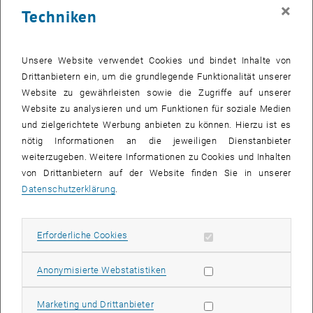
×
Techniken
Unsere Website verwendet Cookies und bindet Inhalte von
Drittanbietern ein, um die grundlegende Funktionalität unserer
Website zu gewährleisten sowie die Zugriffe auf unserer
Website zu analysieren und um Funktionen für soziale Medien
und zielgerichtete Werbung anbieten zu können. Hierzu ist es
DOC Orientation Events
nötig Informationen an die jeweiligen Dienstanbieter
weiterzugeben. Weitere Informationen zu Cookies und Inhalten
von Drittanbietern auf der Website finden Sie in unserer
Datenschutzerklärung
.
Erforderliche Cookies zulassen
Erforderliche Cookies
Subseiten von P2P DOC 
Subseiten von DOC Orien
Subseiten von Tech Wom
Subseiten von Doktorats
Statistik Cookies zulassen
Anonymisierte Webstatistiken
Marketing Cookies zulassen
Marketing und Drittanbieter