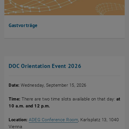
Gastvorträge
DOC Orientation Event 2026
Date:
Wednesday, September 15, 2026
Time:
There are two time slots available on that day:
at
10 a.m. and 12 p.m.
, öffnet eine externe UR
Location:
ADEG Conference Room
, Karlsplatz 13, 1040
Vienna