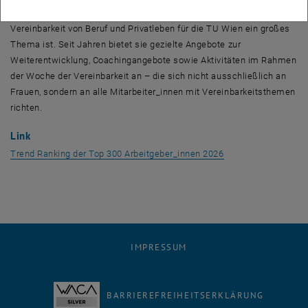
Unternehmen auf Platz 6. Das gelingt auch deshalb, weil die
Vereinbarkeit von Beruf und Privatleben für die TU Wien ein großes
Thema ist. Seit Jahren bietet sie gezielte Angebote zur
Weiterentwicklung,
Coaching
angebote sowie Aktivitäten im Rahmen
der Woche der Vereinbarkeit an – die sich nicht ausschließlich an
Frauen, sondern an alle Mitarbeiter_innen mit Vereinbarkeitsthemen
richten.
Link
, öffnet eine exter
Trend
Ranking
der Top 300 Arbeitgeber_innen 2026
IMPRESSUM
BARRIEREFREIHEITSERKLÄRUNG