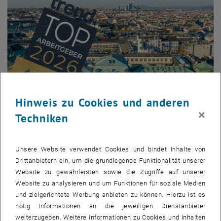
Hinweis zu Cookies und anderen
×
Techniken
Bild v
© TU Wien/M. Heisler
Unsere Website verwendet Cookies und bindet Inhalte von
Drittanbietern ein, um die grundlegende Funktionalität unserer
Website zu gewährleisten sowie die Zugriffe auf unserer
Auch im Jahr 2026 zählt die TU Wien zu den 300 attraktivsten
Website zu analysieren und um Funktionen für soziale Medien
Arbeitgeber_innen des Landes. Das zeigt das aktuelle Trend-
und zielgerichtete Werbung anbieten zu können. Hierzu ist es
Ranking 2026, das mit Daten der Arbeitgeber_innen-
nötig Informationen an die jeweiligen Dienstanbieter
Bewertungsplattform kununu und Statista zusammengestellt
weiterzugeben. Weitere Informationen zu Cookies und Inhalten