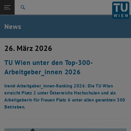
Studium
Seitennavigation öffnen
TU Login
Forschung
Suche
International
Quicklinks
News
Quicklinks-Menü umschalten
Karriere
Zur 1. Menü Ebene
TU Wien
26. März 2026
Zurück zur letzten Ebene:
Aktuelles
Zurück: Subseiten von Aktuelles auflisten
TU Wien unter den Top-300-
News
Arbeitgeber_innen 2026
trend-Arbeitgeber_innen-Ranking 2026: Die TU Wien
erreicht Platz 2 unter Österreichs Hochschulen und als
Arbeitgeberin für Frauen Platz 6 unter allen gerankten 300
Betrieben.