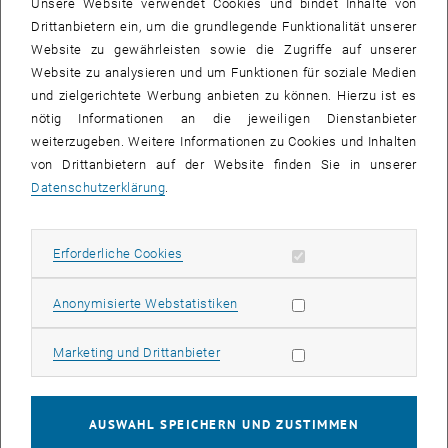
Unsere Website verwendet Cookies und bindet Inhalte von
Drittanbietern ein, um die grundlegende Funktionalität unserer
Data repository goes Arsenal
Website zu gewährleisten sowie die Zugriffe auf unserer
Website zu analysieren und um Funktionen für soziale Medien
Git for newbies
und zielgerichtete Werbung anbieten zu können. Hierzu ist es
nötig Informationen an die jeweiligen Dienstanbieter
Get your DMP done: a practical walkthrough of the TU Wien
weiterzugeben. Weitere Informationen zu Cookies und Inhalten
DMP Tool
von Drittanbietern auf der Website finden Sie in unserer
Datenschutzerklärung
.
How do you write a data management plan (DMP) - and why
anyway?
Erforderliche Cookies zulassen
Erforderliche Cookies
Introduction to Git - July 2026
Statistik Cookies zulassen
Anonymisierte Webstatistiken
Mastering Git - July 2026
Marketing Cookies zulassen
Marketing und Drittanbieter
Doctoral Center
AUSWAHL SPEICHERN UND ZUSTIMMEN