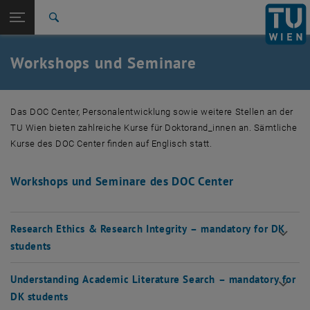
Studium
Seitennavigation öffnen
EN
TU Login
Forschung
Suche
International
Quicklinks
Workshops und Seminare
Quicklinks-Menü umschalten
Karriere
Zur 1. Menü Ebene
Forschung
Das DOC Center, Personalentwicklung sowie weitere Stellen an der
Zurück zur letzten Ebene:
TUW Doctoral Center
Zurück: Subseiten von TUW Doctoral Center auflisten
TU Wien bieten zahlreiche Kurse für Doktorand_innen an. Sämtliche
Workshops und Seminare
Kurse des DOC Center finden auf Englisch statt.
Workshops und Seminare des DOC Center
Research Ethics & Research Integrity – mandatory for DK
students
Understanding Academic Literature Search – mandatory for
DK students