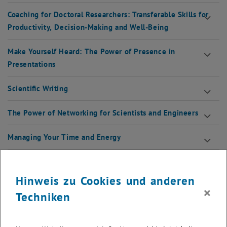
Coaching for Doctoral Researchers: Transferable Skills for
Productivity, Decision-Making and Well-Being
Make Yourself Heard: The Power of Presence in
Presentations
Scientific Writing
The Power of Networking for Scientists and Engineers
Managing Your Time and Energy
Weitere Kurse an der TU Wien
Hinweis zu Cookies und anderen
×
Techniken
Introduction to Git - February 2026
Mastering Git February