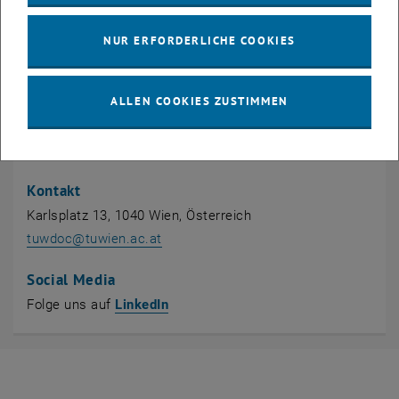
NUR ERFORDERLICHE COOKIES
ALLEN COOKIES ZUSTIMMEN
Kontakt
Karlsplatz 13, 1040 Wien, Österreich
tuwdoc
@
tuwien.ac.at
Social Media
, öffnet eine externe URL in einem n
Folge uns auf
LinkedIn