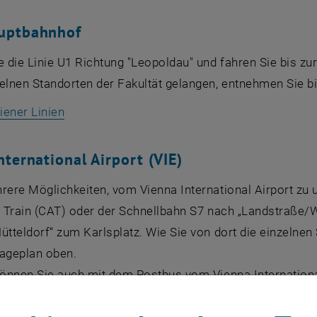
uptbahnhof
 die Linie U1 Richtung "Leopoldau" und fahren Sie bis zu
zelnen Standorten der Fakultät gelangen, entnehmen Sie b
, öffnet eine externe URL in einem neuen Fen
iener Linien
nternational Airport (VIE)
rere Möglichkeiten, vom Vienna International Airport zu 
t Train (CAT) oder der Schnellbahn S7 nach „Landstraße/Wi
ütteldorf“ zum Karlsplatz. Wie Sie von dort die einzelnen
Lageplan oben.
 können Sie auch mit dem Postbus vom Vienna Internation
it der Linie U1 Richtung „Reumannplatz“ zum Karlsplatz 