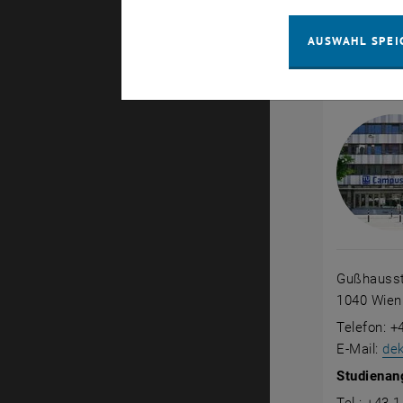
AUSWAHL SPEI
Dekanat 
Informat
Gußhausst
1040 Wien
Telefon: +
E-Mail:
dek
Studienan