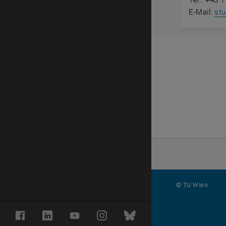
Tel.: +43 
E-Mail:
stu
© TU Wien
#
Facebook
LinkedIn
YouTube
Instagram
Bluesky
35303