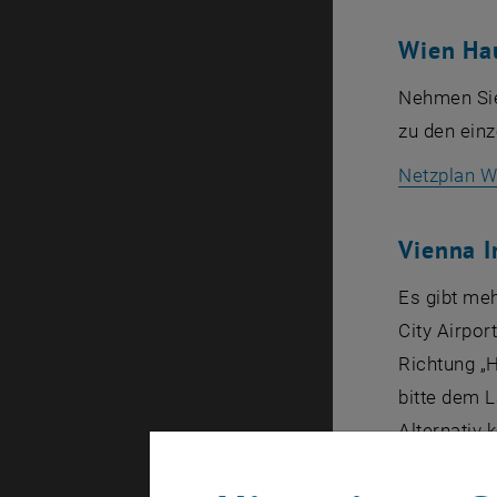
Wien Ha
Nehmen Sie
zu den ein
Netzplan W
Vienna I
Es gibt meh
City Airpor
Richtung „H
bitte dem 
Alternativ
von dort m