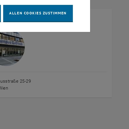
ALLEN COOKIES ZUSTIMMEN
us Gußhaus (C)
usstraße 25-29
Wien