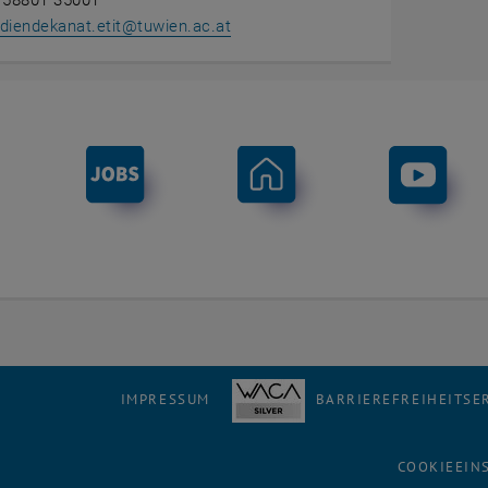
1 58801 35001
diendekanat.etit
@
tuwien.ac.at
IMPRESSUM
BARRIEREFREIHEITS
COOKIEEIN