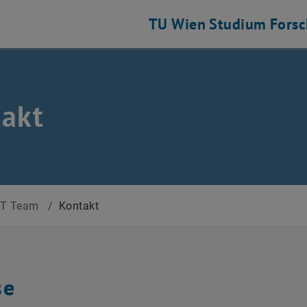
TU Wien
Studium
Fors
akt
IT Team
/
Kontakt
se