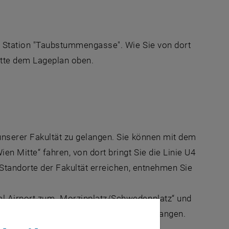
r Station "Taubstummengasse". Wie Sie von dort
itte dem Lageplan oben.
ster
unserer Fakultät zu gelangen. Sie können mit dem
en Mitte“ fahren, von dort bringt Sie die Linie U4
 Standorte der Fakultät erreichen, entnehmen Sie
al Airport zum „Morzinplatz/Schwedenplatz“ und
bzw. zur Station „Taubstummengasse“ gelangen.