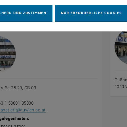
CHERN UND ZUSTIMMEN
NUR ERFORDERLICHE COOKIES
der Fakultät für Elektrotechnik und
Camp
ionstechnik
Gußha
1040 
raße 25-29, CB 03
43 1 58801 35000
anat.etit
@
tuwien.ac.at
gelegenheiten: