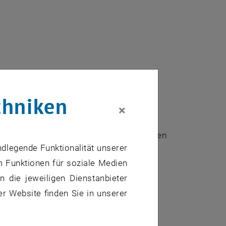
chniken
×
 künstlerischer Arbeiten von Studierenden
ndlegende Funktionalität unserer
m Funktionen für soziale Medien
 die jeweiligen Dienstanbieter
er Website finden Sie in unserer
nem neuen Fenster