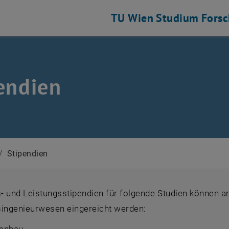
TU Wien
Studium
Fors
endien
 und Wirtschaftsingenieurwesen auflisten
/
Stipendien
- und Leistungsstipendien für folgende Studien können a
singenieurwesen eingereicht werden: