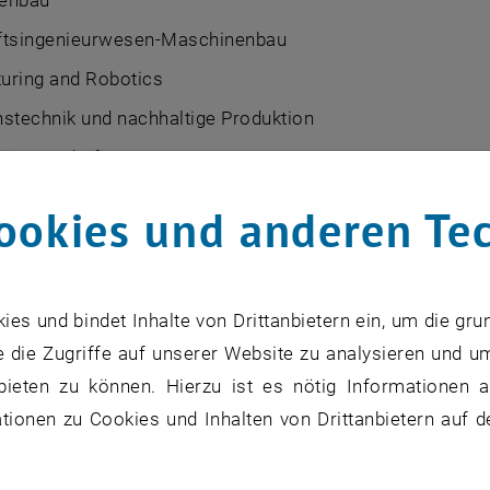
enbau
ftsingenieurwesen-Maschinenbau
uring and Robotics
stechnik und nachhaltige Produktion
wissenschaften
ookies und anderen Te
rungsstipendium
stipendien dienen zur Förderung wissenschaftlicher oder
s und bindet Inhalte von Drittanbietern ein, um die gru
r Studien (Diplomarbeiten und Dissertationen).
 die Zugriffe auf unserer Website zu analysieren und u
nzelstipendiums: € 750 bis € 3.600,--
bieten zu können. Hierzu ist es nötig Informationen an
öffnet eine externe URL in einem neuen Fenster
DF)
ionen zu Cookies und Inhalten von Drittanbietern auf d
, öffnet eine externe URL in ei
um Förderungsstipendium
(PDF)