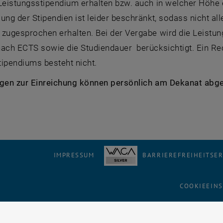
Leistungsstipendium erhalten bzw. auch in welcher Höhe 
ung der Stipendien ist leider beschränkt, sodass nicht all
 zugesprochen erhalten. Bei der Vergabe wird die Leistun
nach ECTS sowie die Studiendauer berücksichtigt. Ein R
tipendiums besteht nicht.
agen zur Einreichung können persönlich am Dekanat ab
IMPRESSUM
BARRIEREFREIHEITSE
COOKIEEIN