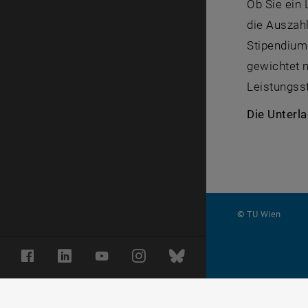
Ob Sie ein 
die Auszahl
Stipendium
gewichtet 
Leistungss
Die Unterl
© TU Wien
#
Facebook
LinkedIn
YouTube
Instagram
Bluesky
3733