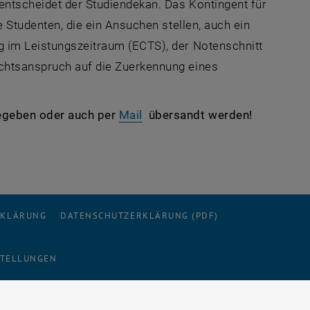
entscheidet der Studiendekan. Das Kontingent für
e Studenten, die ein Ansuchen stellen, auch ein
g im Leistungszeitraum (ECTS), der Notenschnitt
echtsanspruch auf die Zuerkennung eines
gegeben oder auch per
Mail
übersandt werden!
RKLÄRUNG
DATENSCHUTZERKLÄRUNG (PDF)
STELLUNGEN