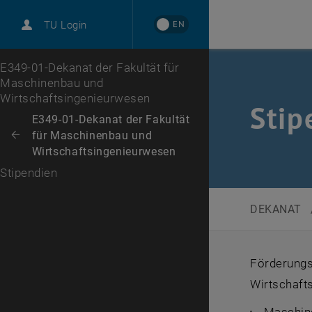
International
EN
TU Login
Karriere
Zur 1. Menü Ebene
E349-01-Dekanat der Fakultät für
Maschinenbau und
Wirtschaftsingenieurwesen
Stip
Zurück zur letzten Ebene:
E349-01-Dekanat der Fakultät
für Maschinenbau und
Zurück: Subseiten von E349-01-Dekanat der Fakultät für Maschinenbau
Wirtschaftsingenieurwesen
Stipendien
DEKANAT
Förderungs
Wirtschaft