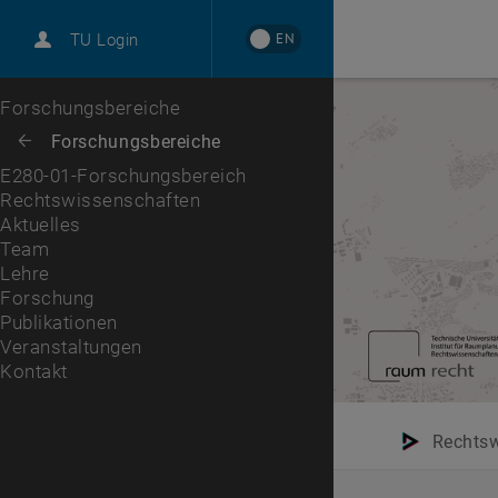
International
EN
TU Login
Karriere
Aktuelles
Team
Lehre
Forschung
Publikationen
Veranstaltungen
Kontakt
Zur 1. Menü Ebene
Forschungsbereiche
Zurück zur letzten Ebene:
Forschungsbereiche
Zurück: Subseiten von Forschungsbereiche auflisten
E280-01-Forschungsbereich
Rechtswissenschaften
Aktuelles
Team
Lehre
Forschung
Publikationen
Veranstaltungen
Kontakt
Rechtsw