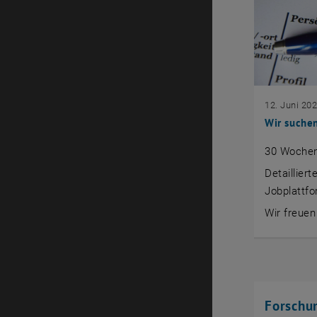
12. Juni 20
Wir suchen
30 Wochens
Detaillier
Jobplattfo
Wir freue
Forschun