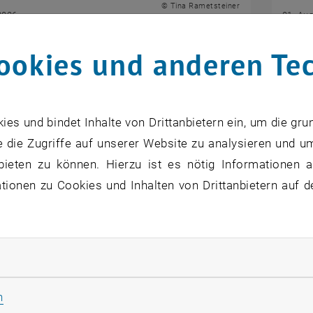
© Tina Rametsteiner
2026
01. Au
 Univ.-Ass. Dr.iur Tina Rametsteiner, E.MA
„Ars I
ookies und anderen Te
ungsbereich Rechtswissenschaften.
Olive
Sommer
s und bindet Inhalte von Drittanbietern ein, um die gru
 die Zugriffe auf unserer Website zu analysieren und u
bieten zu können. Hierzu ist es nötig Informationen an
ionen zu Cookies und Inhalten von Drittanbietern auf d
auflisten
isten
isten
 auflisten
rliche Cookies zulassen
Statistik Cookies zulassen
n