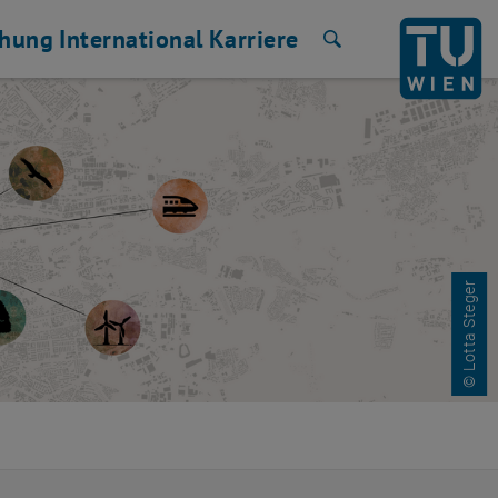
chung
International
Karriere
Suche
© Lotta Steger