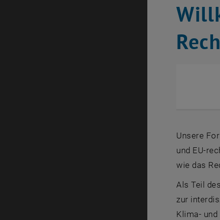
Wil
Rech
Unsere Fors
und EU-rec
wie das Re
Als Teil de
zur interdi
Klima- und