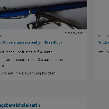
© pixabay.com
26
01. Jun
: Universitätsassistent_in (Prae-Doc)
Willko
tunden | befristet auf 4 Jahre
am Fo
te Informationen finden Sie auf unserer
rm.
n uns auf Ihre Bewerbung bis zum…
gsbereichsleiterin