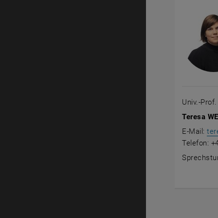
Univ.-Prof.
Teresa W
E-Mail:
te
Telefon: 
Sprechstun