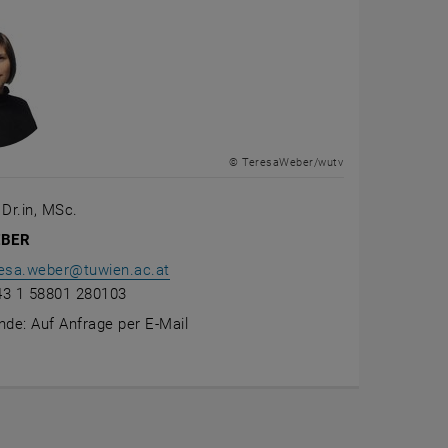
© TeresaWeber/wutv
 Dr.in, MSc.
EBER
resa.weber@tuwien.ac.at
+43 1 58801 280103
de: Auf Anfrage per E-Mail