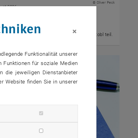
© Oliver Peck
gust 2026
uris“ Socratics und Sommerdiskurs
chniken
r Peck nahm am Socratics Seminar und
×
diskurs der „Ars Iuris“ Doctoral School in Stobl teil.
ndlegende Funktionalität unserer
m Funktionen für soziale Medien
 die jeweiligen Dienstanbieter
er Website finden Sie in unserer