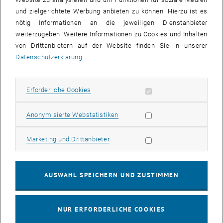
und zielgerichtete Werbung anbieten zu können. Hierzu ist es
nötig Informationen an die jeweiligen Dienstanbieter
Aktuelles
weiterzugeben. Weitere Informationen zu Cookies und Inhalten
von Drittanbietern auf der Website finden Sie in unserer
Datenschutzerklärung
.
Erforderliche Cookies zulassen
Erforderliche Cookies
Subseiten von Aktuelles
Subseiten von Forschun
Subseiten von Forschung
Statistik Cookies zulassen
Anonymisierte Webstatistiken
Marketing Cookies zulassen
Marketing und Drittanbieter
AUSWAHL SPEICHERN UND ZUSTIMMEN
13. Oktober 2025
NUR ERFORDERLICHE COOKIES
Safe the Date - Keynote Speech Sabine Knierbein