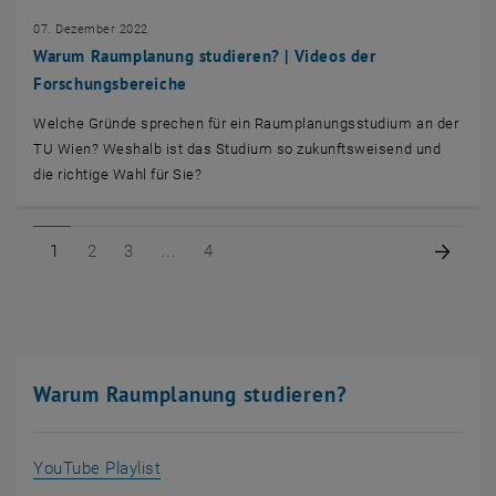
07. Dezember 2022
Warum Raumplanung studieren? | Videos der
Forschungsbereiche
Welche Gründe sprechen für ein Raumplanungsstudium an der
TU Wien? Weshalb ist das Studium so zukunftsweisend und
die richtige Wahl für Sie?
Seite 1 von 4
Seite 2 von 4
Seite 3 von 4
Seite 4 von 4
Nächs
1
2
3
4
Warum Raumplanung studieren?
, öffnet eine externe URL in einem neuen F
YouTube Playlist