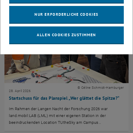
NUR ERFORDERLICHE COOKIES
ALLEN COOKIES ZUSTIMMEN
© Céline Schmidt-Hamburger
28. April 2026
Startschuss für das Planspiel „Wer glättet die Spitze?“
Im Rahmen der Langen Nacht der Forschung 2026 war
land.mobil:LAB (LML) mit einer eigenen Station in der
beeindruckenden Location TUtheSky am Campus…