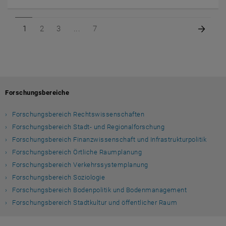
Seite 1 von 7
Seite 2 von 7
Seite 3 von 7
Seite 7 von 7
Nächs
1
2
3
7
Forschungsbereiche
Forschungsbereich Rechtswissenschaften
Forschungsbereich Stadt- und Regionalforschung
Forschungsbereich Finanzwissenschaft und Infrastrukturpolitik
Forschungsbereich Örtliche Raumplanung
Forschungsbereich Verkehrssystemplanung
Forschungsbereich Soziologie
Forschungsbereich Bodenpolitik und Bodenmanagement
Forschungsbereich Stadtkultur und öffentlicher Raum