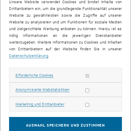
Unsere Website verwendet Cookies und bindet Inhalte von
Drittanbietern ein, um die grundlegende Funktionalität unserer
Website zu gewährleisten sowie die Zugriffe auf unserer
Website zu analysieren und um Funktionen für soziale Medien
und zielgerichtete Werbung anbieten zu können. Hierzu ist es
nötig Informationen an die jeweiligen Dienstanbieter
weiterzugeben. Weitere Informationen zu Cookies und Inhalten
von Drittanbietern auf der Website finden Sie in unserer
Datenschutzerklärung
.
Erforderliche Cookies zulassen
Erforderliche Cookies
© Lenka Stepankova
30. April 2026
Statistik Cookies zulassen
Anonymisierte Webstatistiken
Grenzregion erkunden mit der TU Brünn
Marketing Cookies zulassen
Marketing und Drittanbieter
Die traditionsreiche Kooperation mit der TU Brünn führte
Studierende von 27.-29. April 2026 in die tschechisch-
österreichische Grenzregion.
AUSWAHL SPEICHERN UND ZUSTIMMEN