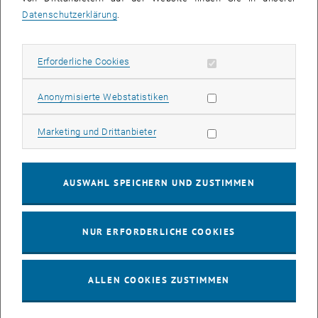
Datenschutzerklärung
.
Nach Aktivierung werden u. U. Daten an
, öffnet in eine
Dritte übermittelt.
Datenschutzerklärung.
Erforderliche Cookies zulassen
Erforderliche Cookies
Statistik Cookies zulassen
Anonymisierte Webstatistiken
YOUTUBE VIDEO "VERFAH
ABSPIELEN
Marketing Cookies zulassen
Marketing und Drittanbieter
AUSWAHL SPEICHERN UND ZUSTIMMEN
Verfahrenstechnik, Umwelttechnik und technische
Biowissenschaften – Imagineering Nature
NUR ERFORDERLICHE COOKIES
ALLEN COOKIES ZUSTIMMEN