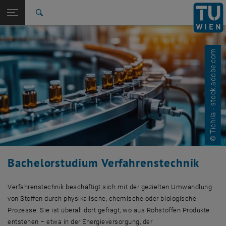
Studium
Seitennavigation öffnen
EN
TU Login
Forschung
Suche
Studien-VoR-Phase
FAQ
International
Quicklinks
Quicklinks-Menü umschalten
Karriere
© Tichila - stock.adobe.com
Zur 1. Menü Ebene
Studium
Zurück zur letzten Ebene:
Bachelorstudien
Zurück: Subseiten von Bachelorstudien auflisten
Verfahrenstechnik
Studien-VoR-Phase
FAQ
Vorregistrierung
, öffnet eine externe URL in einem neuen Fenster
Vorregistrierung
Bachelorstudium Verfahrenstechnik
Verfahrenstechnik beschäftigt sich mit der gezielten Umwandlung
von Stoffen durch physikalische, chemische oder biologische
Prozesse. Sie ist überall dort gefragt, wo aus Rohstoffen Produkte
entstehen – etwa in der Energieversorgung, der