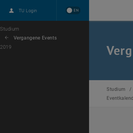
International
EN
TU Login
Karriere
Zur 1. Menü Ebene
Studium
Zurück zur letzten Ebene:
Vergangene Events
Zurück: Subseiten von Vergangene Events auflisten
Verg
2019
Studium
/
Eventkalen
Datum