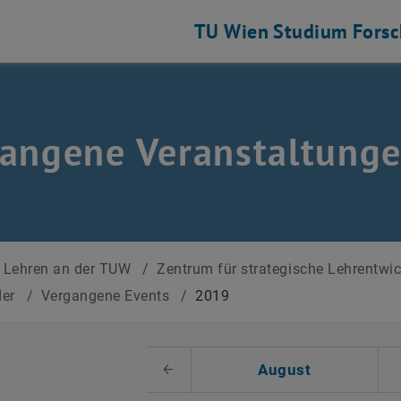
TU Wien
Studium
Fors
angene Veranstaltung
Lehren an der TUW
/
Zentrum für strategische Lehrentwi
der
/
Vergangene Events
/
2019
 auswählen
August
Voriger Monat