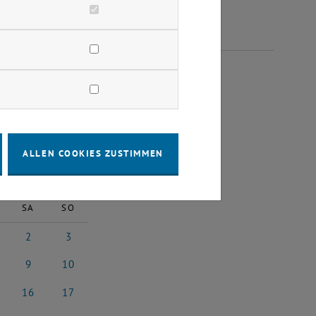
GUST 2025
ALLEN COOKIES ZUSTIMMEN
2025
Nächster Monat
SA
SO
2
3
st 2025
2 August 2025
3 August 2025
9
10
st 2025
9 August 2025
10 August 2025
16
17
5
ust 2025
16 August 2025
17 August 2025