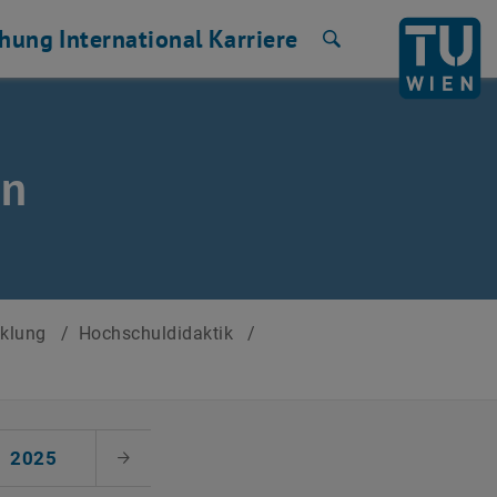
chung
International
Karriere
Suche
en
cklung
/
Hochschuldidaktik
/
2025
Nächster Monat