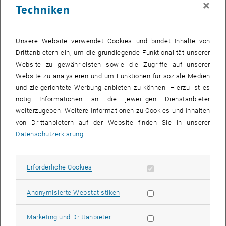
×
Techniken
25 August 2025
26 August 2025
27 August 2025
28 August 2025
29 August 2025
30 August 2025
31 August 2025
Zurück zu vergangene Veranstaltungen
Unsere Website verwendet Cookies und bindet Inhalte von
Drittanbietern ein, um die grundlegende Funktionalität unserer
Website zu gewährleisten sowie die Zugriffe auf unserer
Informationen
Website zu analysieren und um Funktionen für soziale Medien
Hier finden Sie eine Übersicht der bereits stattgefundenen
und zielgerichtete Werbung anbieten zu können. Hierzu ist es
Veranstaltungen des Fachbereichs "Hochschuldidaktik -
nötig Informationen an die jeweiligen Dienstanbieter
focus:lehre".
weiterzugeben. Weitere Informationen zu Cookies und Inhalten
VERANSTALTUNGEN AM 02. AUGUST 2025
von Drittanbietern auf der Website finden Sie in unserer
Datenschutzerklärung
.
Es gibt keine Veranstaltungen in der aktuellen Ansicht.
Erforderliche Cookies zulassen
Erforderliche Cookies
Datum auswählen
August
2025
Voriger Monat
Nächs
Statistik Cookies zulassen
Anonymisierte Webstatistiken
MO
DI
MI
DO
FR
SA
SO
Marketing Cookies zulassen
Marketing und Drittanbieter