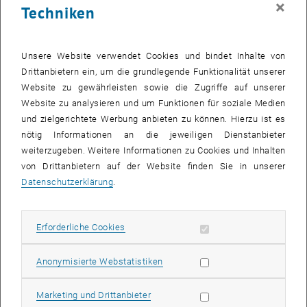
×
Techniken
25 August 2025
26 August 2025
27 August 2025
28 August 2025
29 August 2025
30 August 2025
31 August 2025
Zurück zu vergangene Veranstaltungen
Unsere Website verwendet Cookies und bindet Inhalte von
Drittanbietern ein, um die grundlegende Funktionalität unserer
Website zu gewährleisten sowie die Zugriffe auf unserer
Informationen
Website zu analysieren und um Funktionen für soziale Medien
Hier finden Sie eine Übersicht der bereits stattgefundenen
und zielgerichtete Werbung anbieten zu können. Hierzu ist es
Veranstaltungen des Fachbereichs "Hochschuldidaktik -
nötig Informationen an die jeweiligen Dienstanbieter
focus:lehre".
weiterzugeben. Weitere Informationen zu Cookies und Inhalten
VERANSTALTUNGEN AM 23. AUGUST 2025
von Drittanbietern auf der Website finden Sie in unserer
Datenschutzerklärung
.
Es gibt keine Veranstaltungen in der aktuellen Ansicht.
Erforderliche Cookies zulassen
Erforderliche Cookies
Datum auswählen
August
2025
Voriger Monat
Nächs
Statistik Cookies zulassen
Anonymisierte Webstatistiken
MO
DI
MI
DO
FR
SA
SO
Marketing Cookies zulassen
Marketing und Drittanbieter