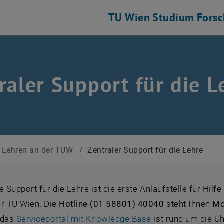
TU Wien
Studium
Fors
raler Support für die L
Lehren an der TUW
/
Zentraler Support für die Lehre
e Support für die Lehre ist die erste Anlaufstelle für Hilf
er TU Wien. Die
Hotline (01 58801) 40040
steht Ihnen
Mo
, öffnet eine exte
 das
Serviceportal mit Knowledge Base
ist rund um die Uh