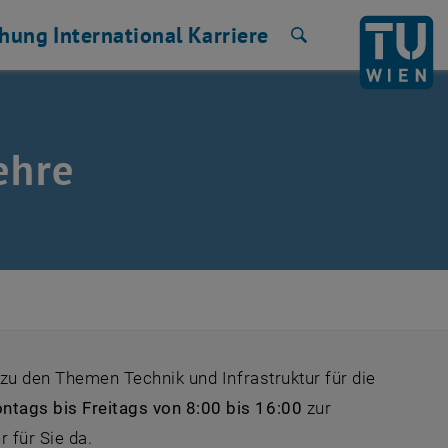
chung
International
Karriere
Suche
ehre
e zu den Themen Technik und Infrastruktur für die
ntags bis Freitags von 8:00 bis 16:00
zur
rne URL in einem neuen Fenster
r für Sie da.