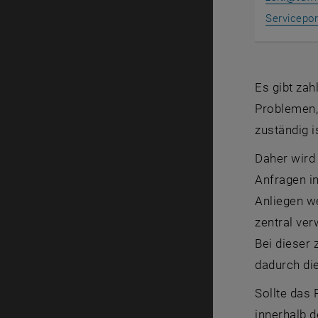
Servicepor
Es gibt zah
Problemen, 
zuständig i
Daher wir
Anfragen i
Anliegen w
zentral ver
Bei dieser 
dadurch die
Sollte das 
innerhalb d