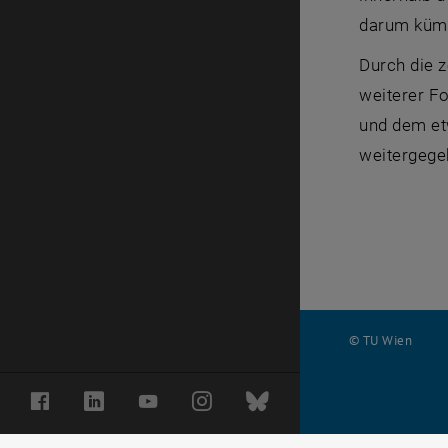
darum kümm
Durch die z
weiterer F
und dem etw
weitergegeb
© TU Wien
#
Facebook
LinkedIn
YouTube
Instagram
Bluesky
82419