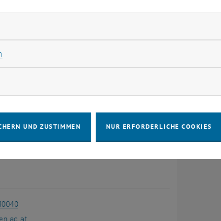
rliche Cookies zulassen
s
Statistik Cookies zulassen
n
n einen Bestimmten Raum oder wollen sich mit
rketing Cookies zulassen
pus vertraut machen? TU Maps dient als
 Orientierungshilfe, um die vielen Räume und
der TU Wien zu navigieren.
CHERN UND ZUSTIMMEN
NUR ERFORDERLICHE COOKIES
40040
en.ac.at