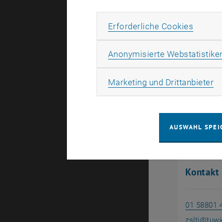
Erforde
Erforderliche Cookies
TU Map
Anonymisierte Webstatistike
Sie suche
Ma
Marketing und Drittanbieter
einem Cam
praktische
Standorte 
AUSWAHL SPEI
Kontakt
01 58801 
zslti
@
tuwi