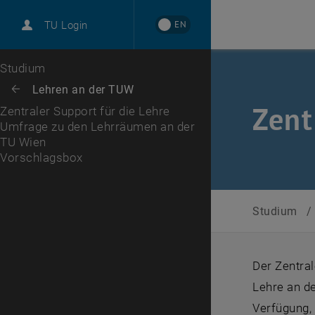
International
EN
TU Login
Karriere
Umfrage zu den Lehrräumen an der TU Wien
Vorschlagsbox
Zur 1. Menü Ebene
Studium
Zurück zur letzten Ebene:
Lehren an der TUW
Zurück: Subseiten von Lehren an der TUW auflisten
Zent
Zentraler Support für die Lehre
Umfrage zu den Lehrräumen an der
TU Wien
Vorschlagsbox
Studium
/
Der Zentral
Lehre an d
Verfügung,