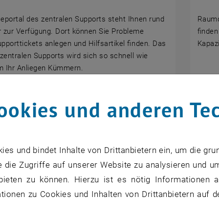
eportal des zentralen Supports steht Ihnen rund
Raumd
 zur Verfügung. Dort können Sie Probleme
finden
pporttickets anlegen und Hilfsartikel finden. Das
Kapazi
entralen Supports wird sich so schnell wie
m Ihr Anliegen Kümmern.
ookies und anderen Te
s und bindet Inhalte von Drittanbietern ein, um die gru
 die Zugriffe auf unserer Website zu analysieren und u
bieten zu können. Hierzu ist es nötig Informationen an
ionen zu Cookies und Inhalten von Drittanbietern auf d