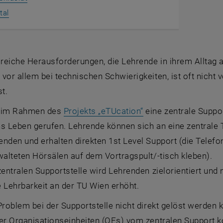
, öffnet eine externe URL in einem neuen Fenster
tal
lreiche Herausforderungen, die Lehrende in ihrem Alltag 
vor allem bei technischen Schwierigkeiten, ist oft nicht 
st.
d im Rahmen des
Projekts „eTUcation“
eine zentrale Suppor
ns Leben gerufen. Lehrende können sich an eine zentrale
enden und erhalten direkten 1st Level Support (die Tele
walteten Hörsälen auf dem Vortragspult/-tisch kleben).
zentralen Supportstelle wird Lehrenden zielorientiert un
 Lehrbarkeit an der TU Wien erhöht.
Problem bei der Supportstelle nicht direkt gelöst werde
er Organisationseinheiten (OEs) vom zentralen Support ko