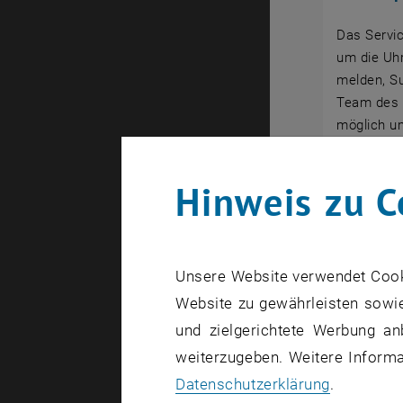
Das Servic
um die Uhr
melden, Su
Team des z
möglich u
Hinweis zu C
Unsere Website verwendet Cookie
Website zu gewährleisten sowie
und zielgerichtete Werbung an
weiterzugeben. Weitere Informat
Datenschutzerklärung
.