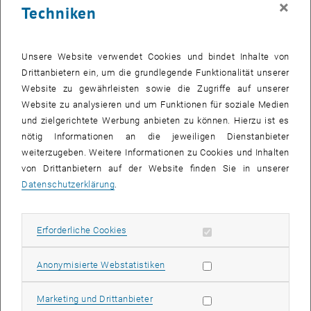
×
Techniken
25 August 2025
26 August 2025
27 August 2025
28 August 2025
29 August 2025
30 August 2025
31 August 2025
Zurück zu vergangene Veranstaltungen
Unsere Website verwendet Cookies und bindet Inhalte von
Drittanbietern ein, um die grundlegende Funktionalität unserer
Website zu gewährleisten sowie die Zugriffe auf unserer
Informationen
Website zu analysieren und um Funktionen für soziale Medien
Hier finden Sie eine Übersicht der bereits stattgefundenen
und zielgerichtete Werbung anbieten zu können. Hierzu ist es
Veranstaltungen des Fachbereichs "Hochschuldidaktik -
nötig Informationen an die jeweiligen Dienstanbieter
focus:lehre".
weiterzugeben. Weitere Informationen zu Cookies und Inhalten
VERANSTALTUNGEN AM 10. AUGUST 2025
von Drittanbietern auf der Website finden Sie in unserer
Datenschutzerklärung
.
Es gibt keine Veranstaltungen in der aktuellen Ansicht.
Erforderliche Cookies zulassen
Erforderliche Cookies
Datum auswählen
August
2025
Voriger Monat
Nächs
Statistik Cookies zulassen
Anonymisierte Webstatistiken
MO
DI
MI
DO
FR
SA
SO
Marketing Cookies zulassen
Marketing und Drittanbieter