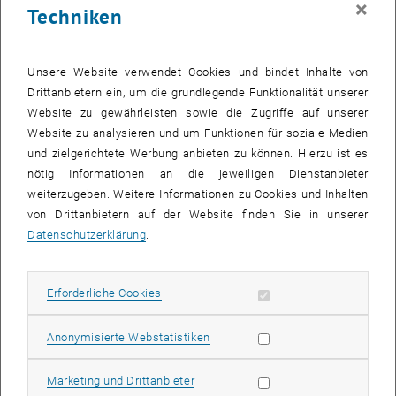
×
Techniken
25 August 2025
26 August 2025
27 August 2025
28 August 2025
29 August 2025
30 August 2025
31 August 2025
Zurück zu vergangene Veranstaltungen
Unsere Website verwendet Cookies und bindet Inhalte von
Drittanbietern ein, um die grundlegende Funktionalität unserer
Website zu gewährleisten sowie die Zugriffe auf unserer
Informationen
Website zu analysieren und um Funktionen für soziale Medien
Hier finden Sie eine Übersicht der bereits stattgefundenen
und zielgerichtete Werbung anbieten zu können. Hierzu ist es
Veranstaltungen des Fachbereichs "Hochschuldidaktik -
nötig Informationen an die jeweiligen Dienstanbieter
focus:lehre".
weiterzugeben. Weitere Informationen zu Cookies und Inhalten
VERANSTALTUNGEN AM 14. AUGUST 2025
von Drittanbietern auf der Website finden Sie in unserer
Datenschutzerklärung
.
Es gibt keine Veranstaltungen in der aktuellen Ansicht.
Erforderliche Cookies zulassen
Erforderliche Cookies
Datum auswählen
August
2025
Voriger Monat
Nächs
Statistik Cookies zulassen
Anonymisierte Webstatistiken
MO
DI
MI
DO
FR
SA
SO
Marketing Cookies zulassen
Marketing und Drittanbieter