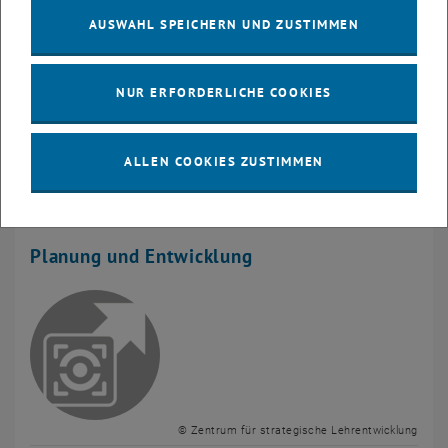
AUSWAHL SPEICHERN UND ZUSTIMMEN
© Konkapp – stock.adobe.com
NUR ERFORDERLICHE COOKIES
Termine und Details zu Veranstaltungen,
Basisausbildungen und Workshops finden Sie in
ALLEN COOKIES ZUSTIMMEN
unserem
Eventkalender
!
Planung und Entwicklung
© Zentrum für strategische Lehrentwicklung