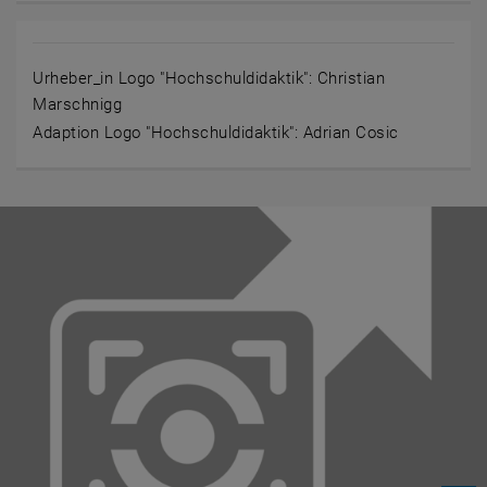
Urheber_in Logo "Hochschuldidaktik": Christian
Marschnigg
Adaption Logo "Hochschuldidaktik": Adrian Cosic
Bild Zitat Zähler