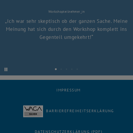
Workshopteilnehmer_in
Ich war sehr skeptisch ob der ganzen Sache. Meine
Meinung hat sich durch den Workshop komplett ins
Gegenteil umgekehrt!
Starte automatische Karusselrotation
Stoppe automatische Karusselrotation
Zitat 1
Zitat 2
Zitat 3
Zitat 4
Zitat 5
IMPRESSUM
BARRIEREFREIHEITSERKLÄRUNG
DATENSCHUTZERKLÄRUNG (PDF)