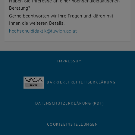
Haben Sie Interesse an einer hochschuldidaktischen
Beratung?
Gerne beantworten wir Ihre Fragen und klären mit
Ihnen die weiteren Details.
hochschuldidaktik
@
tuwien.ac.at
IMPRESSUM
BARRIEREFREIHEITSERKLÄRUNG
DATENSCHUTZERKLÄRUNG (PDF)
COOKIEEINSTELLUNGEN
Facebook
LinkedIn
YouTube
Instagram
Bluesky