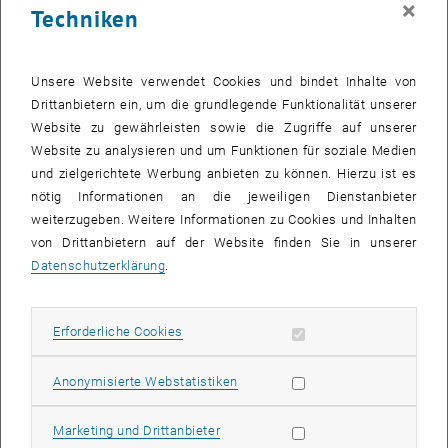
×
Techniken
25 August 2025
26 August 2025
27 August 2025
28 August 2025
29 August 2025
30 August 2025
31 August 2025
Zurück zu vergangene Veranstaltungen
Unsere Website verwendet Cookies und bindet Inhalte von
Drittanbietern ein, um die grundlegende Funktionalität unserer
Website zu gewährleisten sowie die Zugriffe auf unserer
Informationen
Website zu analysieren und um Funktionen für soziale Medien
Hier finden Sie eine Übersicht der bereits stattgefundenen
und zielgerichtete Werbung anbieten zu können. Hierzu ist es
Veranstaltungen des Fachbereichs "Hochschuldidaktik -
nötig Informationen an die jeweiligen Dienstanbieter
focus:lehre".
weiterzugeben. Weitere Informationen zu Cookies und Inhalten
VERANSTALTUNGEN AM 18. AUGUST 2025
von Drittanbietern auf der Website finden Sie in unserer
Datenschutzerklärung
.
Es gibt keine Veranstaltungen in der aktuellen Ansicht.
Erforderliche Cookies zulassen
Erforderliche Cookies
Datum auswählen
August
2025
Voriger Monat
Nächs
Statistik Cookies zulassen
Anonymisierte Webstatistiken
MO
DI
MI
DO
FR
SA
SO
Marketing Cookies zulassen
Marketing und Drittanbieter