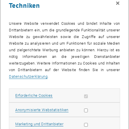
×
Techniken
25 August 2025
26 August 2025
27 August 2025
28 August 2025
29 August 2025
30 August 2025
31 August 2025
Zurück zu vergangene Veranstaltungen
Unsere Website verwendet Cookies und bindet Inhalte von
Drittanbietern ein, um die grundlegende Funktionalität unserer
Website zu gewährleisten sowie die Zugriffe auf unserer
Informationen
Website zu analysieren und um Funktionen für soziale Medien
Hier finden Sie eine Übersicht der bereits stattgefundenen
und zielgerichtete Werbung anbieten zu können. Hierzu ist es
Veranstaltungen des Fachbereichs "Hochschuldidaktik -
nötig Informationen an die jeweiligen Dienstanbieter
focus:lehre".
weiterzugeben. Weitere Informationen zu Cookies und Inhalten
VERANSTALTUNGEN AM 13. AUGUST 2025
von Drittanbietern auf der Website finden Sie in unserer
Datenschutzerklärung
.
Es gibt keine Veranstaltungen in der aktuellen Ansicht.
Erforderliche Cookies zulassen
Erforderliche Cookies
Datum auswählen
August
2025
Voriger Monat
Nächs
Statistik Cookies zulassen
Anonymisierte Webstatistiken
MO
DI
MI
DO
FR
SA
SO
Marketing Cookies zulassen
Marketing und Drittanbieter