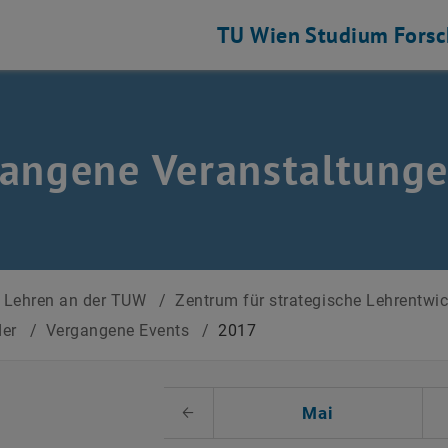
TU Wien
Studium
Fors
angene Veranstaltung
Lehren an der TUW
/
Zentrum für strategische Lehrentwi
der
/
Vergangene Events
/
2017
 auswählen
Mai
Voriger Monat