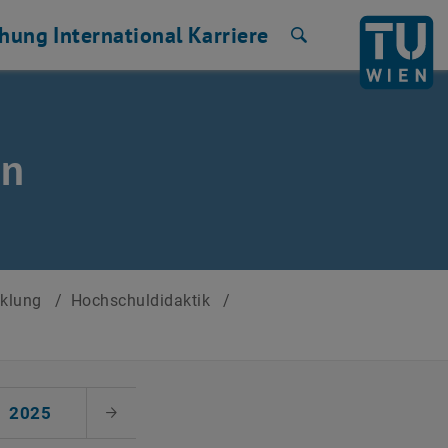
chung
International
Karriere
Suche
en
cklung
/
Hochschuldidaktik
/
2025
Nächster Monat