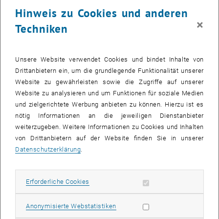
23 Juni 2025
24 Juni 2025
25 Juni 2025
26 Juni 2025
27 Juni 2025
28 Juni 2025
29 Juni 2025
Hinweis zu Cookies und anderen
30
1
2
3
4
5
6
×
Techniken
30 Juni 2025
1 Juli 2025
2 Juli 2025
3 Juli 2025
4 Juli 2025
5 Juli 2025
6 Juli 2025
Zurück zu vergangene Veranstaltungen
Unsere Website verwendet Cookies und bindet Inhalte von
Drittanbietern ein, um die grundlegende Funktionalität unserer
Website zu gewährleisten sowie die Zugriffe auf unserer
Informationen
Website zu analysieren und um Funktionen für soziale Medien
Hier finden Sie eine Übersicht der bereits stattgefundenen
und zielgerichtete Werbung anbieten zu können. Hierzu ist es
Veranstaltungen des Fachbereichs "Hochschuldidaktik -
nötig Informationen an die jeweiligen Dienstanbieter
focus:lehre".
weiterzugeben. Weitere Informationen zu Cookies und Inhalten
VERANSTALTUNGEN AM 01. JUNI 2025
von Drittanbietern auf der Website finden Sie in unserer
Datenschutzerklärung
.
Es gibt keine Veranstaltungen in der aktuellen Ansicht.
Erforderliche Cookies zulassen
Erforderliche Cookies
Datum auswählen
Juni
2025
Voriger Monat
Nächs
Statistik Cookies zulassen
Anonymisierte Webstatistiken