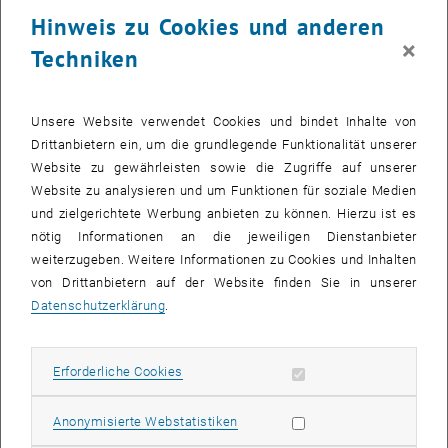
23 Juni 2025
24 Juni 2025
25 Juni 2025
26 Juni 2025
27 Juni 2025
28 Juni 2025
29 Juni 2025
Hinweis zu Cookies und anderen
30
1
2
3
4
5
6
×
Techniken
30 Juni 2025
1 Juli 2025
2 Juli 2025
3 Juli 2025
4 Juli 2025
5 Juli 2025
6 Juli 2025
Zurück zu vergangene Veranstaltungen
Unsere Website verwendet Cookies und bindet Inhalte von
Drittanbietern ein, um die grundlegende Funktionalität unserer
Website zu gewährleisten sowie die Zugriffe auf unserer
Informationen
Website zu analysieren und um Funktionen für soziale Medien
Hier finden Sie eine Übersicht der bereits stattgefundenen
und zielgerichtete Werbung anbieten zu können. Hierzu ist es
Veranstaltungen des Fachbereichs "Hochschuldidaktik -
nötig Informationen an die jeweiligen Dienstanbieter
focus:lehre".
weiterzugeben. Weitere Informationen zu Cookies und Inhalten
VERANSTALTUNGEN AM 27. JUNI 2025
von Drittanbietern auf der Website finden Sie in unserer
Datenschutzerklärung
.
Es gibt keine Veranstaltungen in der aktuellen Ansicht.
Erforderliche Cookies zulassen
Erforderliche Cookies
Datum auswählen
Juni
2025
Voriger Monat
Nächs
Statistik Cookies zulassen
Anonymisierte Webstatistiken