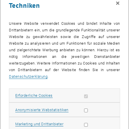
×
Techniken
26 Mai 2025
27 Mai 2025
28 Mai 2025
29 Mai 2025
30 Mai 2025
31 Mai 2025
1 Juni 2025
Zurück zu vergangene Veranstaltungen
Unsere Website verwendet Cookies und bindet Inhalte von
Drittanbietern ein, um die grundlegende Funktionalität unserer
Website zu gewährleisten sowie die Zugriffe auf unserer
Informationen
Website zu analysieren und um Funktionen für soziale Medien
Hier finden Sie eine Übersicht der bereits stattgefundenen
und zielgerichtete Werbung anbieten zu können. Hierzu ist es
Veranstaltungen des Fachbereichs "Hochschuldidaktik -
nötig Informationen an die jeweiligen Dienstanbieter
focus:lehre".
weiterzugeben. Weitere Informationen zu Cookies und Inhalten
VERANSTALTUNGEN AM 29. MAI 2025
von Drittanbietern auf der Website finden Sie in unserer
Datenschutzerklärung
.
Es gibt keine Veranstaltungen in der aktuellen Ansicht.
Erforderliche Cookies zulassen
Erforderliche Cookies
Datum auswählen
Mai
2025
Voriger Monat
Nächs
Statistik Cookies zulassen
Anonymisierte Webstatistiken
MO
DI
MI
DO
FR
SA
SO
Marketing Cookies zulassen
Marketing und Drittanbieter