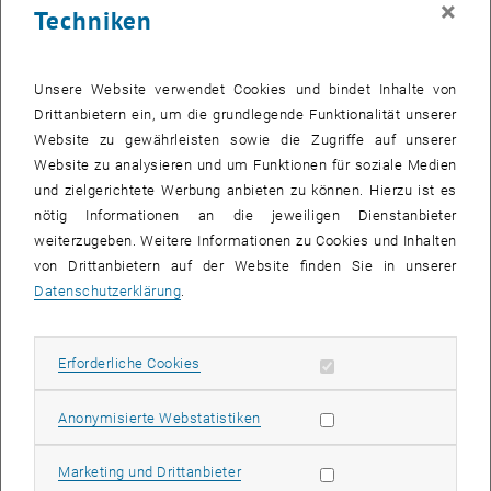
×
Techniken
26 Mai 2025
27 Mai 2025
28 Mai 2025
29 Mai 2025
30 Mai 2025
31 Mai 2025
1 Juni 2025
Zurück zu vergangene Veranstaltungen
Unsere Website verwendet Cookies und bindet Inhalte von
Drittanbietern ein, um die grundlegende Funktionalität unserer
Website zu gewährleisten sowie die Zugriffe auf unserer
Informationen
Website zu analysieren und um Funktionen für soziale Medien
Hier finden Sie eine Übersicht der bereits stattgefundenen
und zielgerichtete Werbung anbieten zu können. Hierzu ist es
Veranstaltungen des Fachbereichs "Hochschuldidaktik -
nötig Informationen an die jeweiligen Dienstanbieter
focus:lehre".
weiterzugeben. Weitere Informationen zu Cookies und Inhalten
VERANSTALTUNGEN AM 07. MAI 2025
von Drittanbietern auf der Website finden Sie in unserer
Datenschutzerklärung
.
Es gibt keine Veranstaltungen in der aktuellen Ansicht.
Erforderliche Cookies zulassen
Erforderliche Cookies
Datum auswählen
Mai
2025
Voriger Monat
Nächs
Statistik Cookies zulassen
Anonymisierte Webstatistiken
MO
DI
MI
DO
FR
SA
SO
Marketing Cookies zulassen
Marketing und Drittanbieter