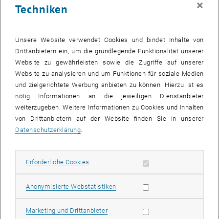
×
Techniken
26 Mai 2025
27 Mai 2025
28 Mai 2025
29 Mai 2025
30 Mai 2025
31 Mai 2025
1 Juni 2025
Zurück zu vergangene Veranstaltungen
Unsere Website verwendet Cookies und bindet Inhalte von
Drittanbietern ein, um die grundlegende Funktionalität unserer
Website zu gewährleisten sowie die Zugriffe auf unserer
Informationen
Website zu analysieren und um Funktionen für soziale Medien
Hier finden Sie eine Übersicht der bereits stattgefundenen
und zielgerichtete Werbung anbieten zu können. Hierzu ist es
Veranstaltungen des Fachbereichs "Hochschuldidaktik -
nötig Informationen an die jeweiligen Dienstanbieter
focus:lehre".
weiterzugeben. Weitere Informationen zu Cookies und Inhalten
VERANSTALTUNGEN AM 23. MAI 2025
von Drittanbietern auf der Website finden Sie in unserer
Datenschutzerklärung
.
Es gibt keine Veranstaltungen in der aktuellen Ansicht.
Erforderliche Cookies zulassen
Erforderliche Cookies
Datum auswählen
Mai
2025
Voriger Monat
Nächs
Statistik Cookies zulassen
Anonymisierte Webstatistiken
MO
DI
MI
DO
FR
SA
SO
Marketing Cookies zulassen
Marketing und Drittanbieter