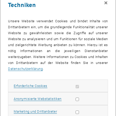
×
Techniken
26 Mai 2025
27 Mai 2025
28 Mai 2025
29 Mai 2025
30 Mai 2025
31 Mai 2025
1 Juni 2025
Zurück zu vergangene Veranstaltungen
Unsere Website verwendet Cookies und bindet Inhalte von
Drittanbietern ein, um die grundlegende Funktionalität unserer
Website zu gewährleisten sowie die Zugriffe auf unserer
Informationen
Website zu analysieren und um Funktionen für soziale Medien
Hier finden Sie eine Übersicht der bereits stattgefundenen
und zielgerichtete Werbung anbieten zu können. Hierzu ist es
Veranstaltungen des Fachbereichs "Hochschuldidaktik -
nötig Informationen an die jeweiligen Dienstanbieter
focus:lehre".
weiterzugeben. Weitere Informationen zu Cookies und Inhalten
VERANSTALTUNGEN AM 13. MAI 2025
von Drittanbietern auf der Website finden Sie in unserer
Datenschutzerklärung
.
Es gibt keine Veranstaltungen in der aktuellen Ansicht.
Erforderliche Cookies zulassen
Erforderliche Cookies
Datum auswählen
Mai
2025
Voriger Monat
Nächs
Statistik Cookies zulassen
Anonymisierte Webstatistiken
MO
DI
MI
DO
FR
SA
SO
Marketing Cookies zulassen
Marketing und Drittanbieter