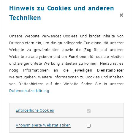
23 Juni 2025
24 Juni 2025
25 Juni 2025
26 Juni 2025
27 Juni 2025
28 Juni 2025
29 Juni 2025
Hinweis zu Cookies und anderen
30
1
2
3
4
5
6
×
Techniken
30 Juni 2025
1 Juli 2025
2 Juli 2025
3 Juli 2025
4 Juli 2025
5 Juli 2025
6 Juli 2025
Zurück zu vergangene Veranstaltungen
Unsere Website verwendet Cookies und bindet Inhalte von
Drittanbietern ein, um die grundlegende Funktionalität unserer
Website zu gewährleisten sowie die Zugriffe auf unserer
Informationen
Website zu analysieren und um Funktionen für soziale Medien
Hier finden Sie eine Übersicht der bereits stattgefundenen
und zielgerichtete Werbung anbieten zu können. Hierzu ist es
Veranstaltungen des Fachbereichs "Hochschuldidaktik -
nötig Informationen an die jeweiligen Dienstanbieter
focus:lehre".
weiterzugeben. Weitere Informationen zu Cookies und Inhalten
VERANSTALTUNGEN AM 28. JUNI 2025
von Drittanbietern auf der Website finden Sie in unserer
Datenschutzerklärung
.
Es gibt keine Veranstaltungen in der aktuellen Ansicht.
Erforderliche Cookies zulassen
Erforderliche Cookies
Datum auswählen
Juni
2025
Voriger Monat
Nächs
Statistik Cookies zulassen
Anonymisierte Webstatistiken