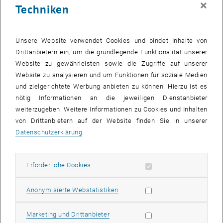
×
Techniken
27 Oktober 2025
28 Oktober 2025
29 Oktober 2025
30 Oktober 2025
31 Oktober 2025
1 November 2025
2 November 2025
Zurück zu vergangene Veranstaltungen
Unsere Website verwendet Cookies und bindet Inhalte von
Drittanbietern ein, um die grundlegende Funktionalität unserer
Website zu gewährleisten sowie die Zugriffe auf unserer
Informationen
Website zu analysieren und um Funktionen für soziale Medien
Hier finden Sie eine Übersicht der bereits stattgefundenen
und zielgerichtete Werbung anbieten zu können. Hierzu ist es
Veranstaltungen des Fachbereichs "Hochschuldidaktik -
nötig Informationen an die jeweiligen Dienstanbieter
focus:lehre".
weiterzugeben. Weitere Informationen zu Cookies und Inhalten
VERANSTALTUNGEN AM 21. OKTOBER 2025
von Drittanbietern auf der Website finden Sie in unserer
Datenschutzerklärung
.
Es gibt keine Veranstaltungen in der aktuellen Ansicht.
Erforderliche Cookies zulassen
Erforderliche Cookies
Datum auswählen
Oktober
2025
Voriger Monat
Nächs
Statistik Cookies zulassen
Anonymisierte Webstatistiken
MO
DI
MI
DO
FR
SA
SO
Marketing Cookies zulassen
Marketing und Drittanbieter