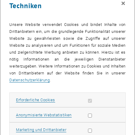
×
Techniken
27 Oktober 2025
28 Oktober 2025
29 Oktober 2025
30 Oktober 2025
31 Oktober 2025
1 November 2025
2 November 2025
Zurück zu vergangene Veranstaltungen
Unsere Website verwendet Cookies und bindet Inhalte von
Drittanbietern ein, um die grundlegende Funktionalität unserer
Website zu gewährleisten sowie die Zugriffe auf unserer
Informationen
Website zu analysieren und um Funktionen für soziale Medien
Hier finden Sie eine Übersicht der bereits stattgefundenen
und zielgerichtete Werbung anbieten zu können. Hierzu ist es
Veranstaltungen des Fachbereichs "Hochschuldidaktik -
nötig Informationen an die jeweiligen Dienstanbieter
focus:lehre".
weiterzugeben. Weitere Informationen zu Cookies und Inhalten
VERANSTALTUNGEN AM 01. OKTOBER 2025
von Drittanbietern auf der Website finden Sie in unserer
Datenschutzerklärung
.
Es gibt keine Veranstaltungen in der aktuellen Ansicht.
Erforderliche Cookies zulassen
Erforderliche Cookies
Datum auswählen
Oktober
2025
Voriger Monat
Nächs
Statistik Cookies zulassen
Anonymisierte Webstatistiken
MO
DI
MI
DO
FR
SA
SO
Marketing Cookies zulassen
Marketing und Drittanbieter